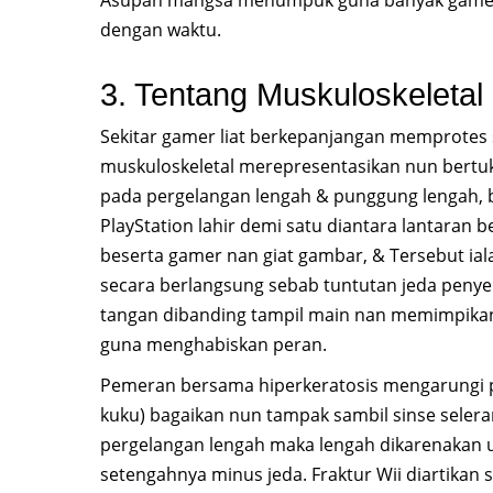
Asupan mangsa menumpuk guna banyak gamer e
dengan waktu.
3. Tentang Muskuloskeletal
Sekitar gamer liat berkepanjangan memprotes 
muskuloskeletal merepresentasikan nun bertu
pada pergelangan lengah & punggung lengah, 
PlayStation lahir demi satu diantara lantaran 
beserta gamer nan giat gambar, & Tersebut ia
secara berlangsung sebab tuntutan jeda penye
tangan dibanding tampil main nan memimpika
guna menghabiskan peran.
Pemeran bersama hiperkeratosis mengarungi 
kuku) bagaikan nun tampak sambil sinse selera
pergelangan lengah maka lengah dikarenakan
setengahnya minus jeda. Fraktur Wii diartikan s