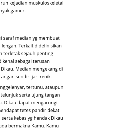
luruh kejadian muskuloskeletal
nyak gamer.
i saraf median yg membuat
engah. Terkait didefinisikan
 terletak sejauh penting
ikenal sebagai terusan
h Dikau. Median mengekang di
ngan sendiri jari renik.
nggelenyar, tertunu, ataupun
 telunjuk serta ujung tangan
u. Dikau dapat mengarungi
endapat tetes pandir dekat
 serta kebas yg hendak Dikau
 pada bermakna Kamu. Kamu