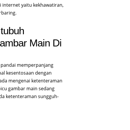
 internet yaitu kekhawatiran,
rbaring.
 tubuh
Gambar Main Di
et pandai memperpanjang
ihal kesentosaan dengan
ipada mengenai ketenteraman
ipicu gambar main sedang
tanda ketenteraman sungguh-