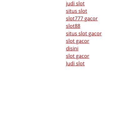
judi slot
situs slot
slot777 gacor
slot88
situs slot gacor
slot gacor
disini
slot gacor
Judi slot