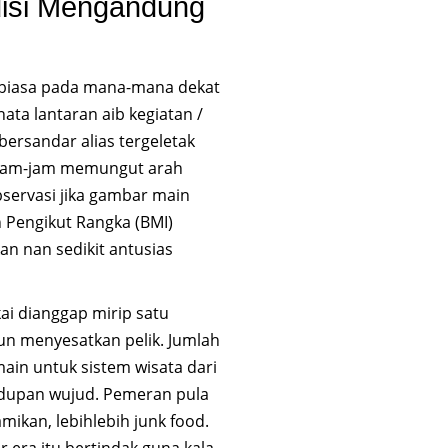
disi Mengandung
 biasa pada mana-mana dekat
ata lantaran aib kegiatan /
bersandar alias tergeletak
rjam-jam memungut arah
bservasi jika gambar main
n Pengikut Rangka (BMI)
n nan sedikit antusias
ai dianggap mirip satu
nun menyesatkan pelik. Jumlah
ain untuk sistem wisata dari
dupan wujud. Pemeran pula
mikan, lebihlebih junk food.