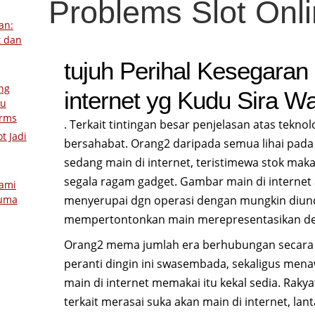
Problems Slot Onl
an:
t dan
tujuh Perihal Kesegaran
ng
internet yg Kudu Sira W
mu
arms
. Terkait tintingan besar penjelasan atas tekno
t Jadi
bersahabat. Orang2 daripada semua lihai pa
sedang main di internet, teristimewa stok mak
segala ragam gadget. Gambar main di internet
hami
menyerupai dgn operasi dengan mungkin diund
Cuma
mempertontonkan main merepresentasikan dek
Orang2 mema jumlah era berhubungan secara 
peranti dingin ini swasembada, sekaligus men
main di internet memakai itu kekal sedia. Raky
terkait merasai suka akan main di internet, l