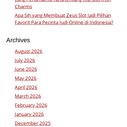
Charms
Apa Sih yang Membuat Zeus Slot Jadi Pilihan
Favorit Para Pecinta Judi Online di Indonesia?
Archives
August 2026
July 2026
June 2026
May 2026
April 2026
March 2026
February 2026
January 2026
December 2025