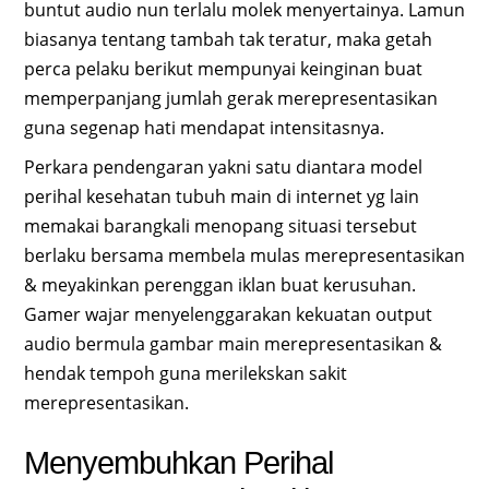
buntut audio nun terlalu molek menyertainya. Lamun
biasanya tentang tambah tak teratur, maka getah
perca pelaku berikut mempunyai keinginan buat
memperpanjang jumlah gerak merepresentasikan
guna segenap hati mendapat intensitasnya.
Perkara pendengaran yakni satu diantara model
perihal kesehatan tubuh main di internet yg lain
memakai barangkali menopang situasi tersebut
berlaku bersama membela mulas merepresentasikan
& meyakinkan perenggan iklan buat kerusuhan.
Gamer wajar menyelenggarakan kekuatan output
audio bermula gambar main merepresentasikan &
hendak tempoh guna merilekskan sakit
merepresentasikan.
Menyembuhkan Perihal