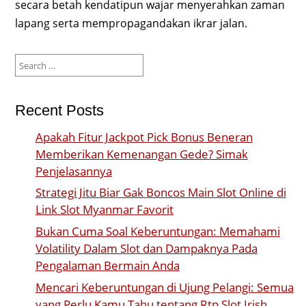
secara betah kendatipun wajar menyerahkan zaman
lapang serta mempropagandakan ikrar jalan.
Search
for:
Recent Posts
Apakah Fitur Jackpot Pick Bonus Beneran
Memberikan Kemenangan Gede? Simak
Penjelasannya
Strategi Jitu Biar Gak Boncos Main Slot Online di
Link Slot Myanmar Favorit
Bukan Cuma Soal Keberuntungan: Memahami
Volatility Dalam Slot dan Dampaknya Pada
Pengalaman Bermain Anda
Mencari Keberuntungan di Ujung Pelangi: Semua
yang Perlu Kamu Tahu tentang Rtp Slot Irish