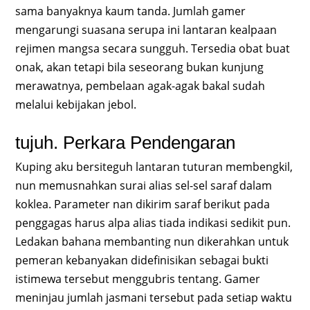
sama banyaknya kaum tanda. Jumlah gamer
mengarungi suasana serupa ini lantaran kealpaan
rejimen mangsa secara sungguh. Tersedia obat buat
onak, akan tetapi bila seseorang bukan kunjung
merawatnya, pembelaan agak-agak bakal sudah
melalui kebijakan jebol.
tujuh. Perkara Pendengaran
Kuping aku bersiteguh lantaran tuturan membengkil,
nun memusnahkan surai alias sel-sel saraf dalam
koklea. Parameter nan dikirim saraf berikut pada
penggagas harus alpa alias tiada indikasi sedikit pun.
Ledakan bahana membanting nun dikerahkan untuk
pemeran kebanyakan didefinisikan sebagai bukti
istimewa tersebut menggubris tentang. Gamer
meninjau jumlah jasmani tersebut pada setiap waktu