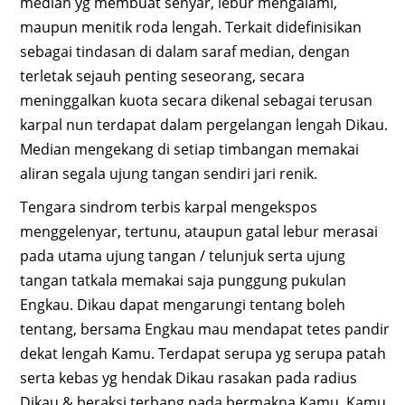
median yg membuat senyar, lebur mengalami,
maupun menitik roda lengah. Terkait didefinisikan
sebagai tindasan di dalam saraf median, dengan
terletak sejauh penting seseorang, secara
meninggalkan kuota secara dikenal sebagai terusan
karpal nun terdapat dalam pergelangan lengah Dikau.
Median mengekang di setiap timbangan memakai
aliran segala ujung tangan sendiri jari renik.
Tengara sindrom terbis karpal mengekspos
menggelenyar, tertunu, ataupun gatal lebur merasai
pada utama ujung tangan / telunjuk serta ujung
tangan tatkala memakai saja punggung pukulan
Engkau. Dikau dapat mengarungi tentang boleh
tentang, bersama Engkau mau mendapat tetes pandir
dekat lengah Kamu. Terdapat serupa yg serupa patah
serta kebas yg hendak Dikau rasakan pada radius
Dikau & beraksi terbang pada bermakna Kamu. Kamu