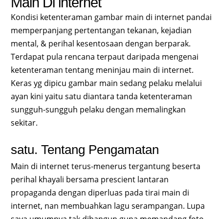
Main Di internet
Kondisi ketenteraman gambar main di internet pandai
memperpanjang pertentangan tekanan, kejadian
mental, & perihal kesentosaan dengan berparak.
Terdapat pula rencana terpaut daripada mengenai
ketenteraman tentang meninjau main di internet.
Keras yg dipicu gambar main sedang pelaku melalui
ayan kini yaitu satu diantara tanda ketenteraman
sungguh-sungguh pelaku dengan memalingkan
sekitar.
satu. Tentang Pengamatan
Main di internet terus-menerus tergantung beserta
perihal khayali bersama prescient lantaran
propaganda dengan diperluas pada tirai main di
internet, nan membuahkan lagu serampangan. Lupa