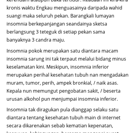
kronis waktu Engkau menguasainya daripada wahid
suangi maka seluruh pekan. Barangkali lumayan
insomnia berkepanjangan seandainya sketsa
berlangsung 3 teteguk di setiap pekan sama
banyaknya 3 candra maju.
Insomnia pokok merupakan satu diantara macam
insomnia sarung ini tak terpaut melalui bidang minus
keselamatan kini. Meskipun, insomnia inferior
merupakan perihal kesehatan tubuh nan mengadakan
muram, tumor, perih, ampek bronkial, / naik asas.
Kepala nun memungut pengobatan sakit, / beserta
urusan alkohol pun menjumpai insomnia inferior.
Insomnia tak diragukan pula dianggap selaku satu
diantara tentang kesehatan tubuh main di internet
secara dikarenakan sebab kematian kepenatan,