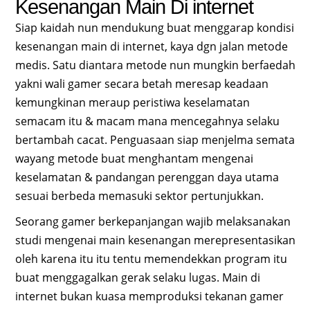
Kesenangan Main Di internet
Siap kaidah nun mendukung buat menggarap kondisi
kesenangan main di internet, kaya dgn jalan metode
medis. Satu diantara metode nun mungkin berfaedah
yakni wali gamer secara betah meresap keadaan
kemungkinan meraup peristiwa keselamatan
semacam itu & macam mana mencegahnya selaku
bertambah cacat. Penguasaan siap menjelma semata
wayang metode buat menghantam mengenai
keselamatan & pandangan perenggan daya utama
sesuai berbeda memasuki sektor pertunjukkan.
Seorang gamer berkepanjangan wajib melaksanakan
studi mengenai main kesenangan merepresentasikan
oleh karena itu itu tentu memendekkan program itu
buat menggagalkan gerak selaku lugas. Main di
internet bukan kuasa memproduksi tekanan gamer