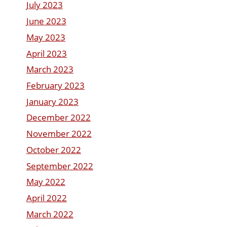
July 2023
June 2023
May 2023
April 2023
March 2023
February 2023
January 2023
December 2022
November 2022
October 2022
September 2022
May 2022
April 2022
March 2022