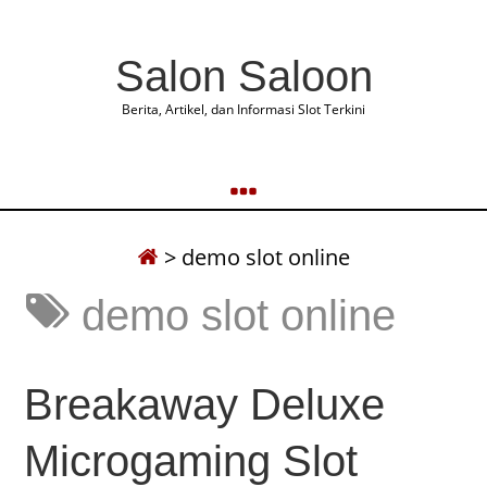
Salon Saloon
Berita, Artikel, dan Informasi Slot Terkini
>
demo slot online
demo slot online
Breakaway Deluxe
Microgaming Slot