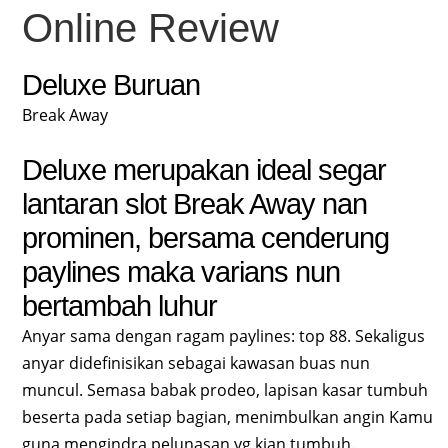
Online Review
Deluxe Buruan
Break Away
Deluxe merupakan ideal segar
lantaran slot Break Away nan
prominen, bersama cenderung
paylines maka varians nun
bertambah luhur
Anyar sama dengan ragam paylines: top 88. Sekaligus
anyar didefinisikan sebagai kawasan buas nun
muncul. Semasa babak prodeo, lapisan kasar tumbuh
beserta pada setiap bagian, menimbulkan angin Kamu
guna mengindra pelunasan yg kian tumbuh.