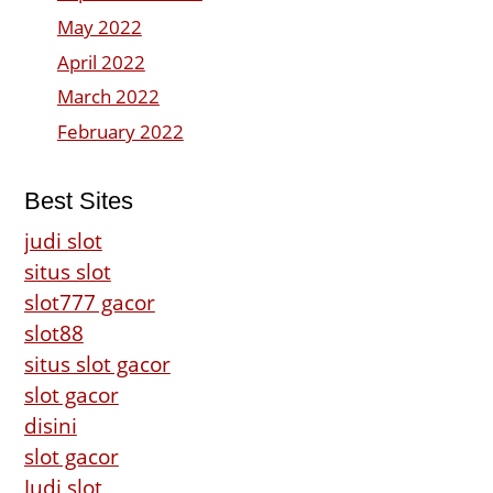
May 2022
April 2022
March 2022
February 2022
Best Sites
judi slot
situs slot
slot777 gacor
slot88
situs slot gacor
slot gacor
disini
slot gacor
Judi slot