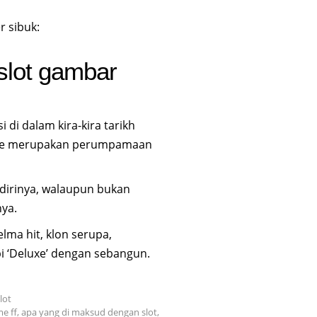
r sibuk:
slot gambar
i dalam kira-kira tarikh
luxe merupakan perumpamaan
ndirinya, walaupun bukan
nya.
lma hit, klon serupa,
i ‘Deluxe’ dengan sebangun.
lot
me ff
,
apa yang di maksud dengan slot
,