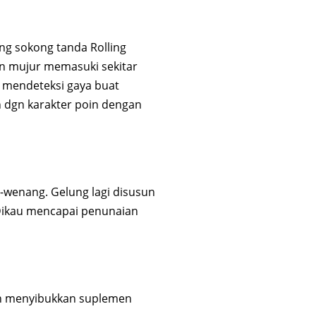
ing sokong tanda Rolling
n mujur memasuki sekitar
l mendeteksi gaya buat
 dgn karakter poin dengan
g-wenang. Gelung lagi disusun
Dikau mencapai penunaian
an menyibukkan suplemen