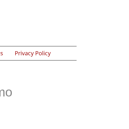
Us
Privacy Policy
mo