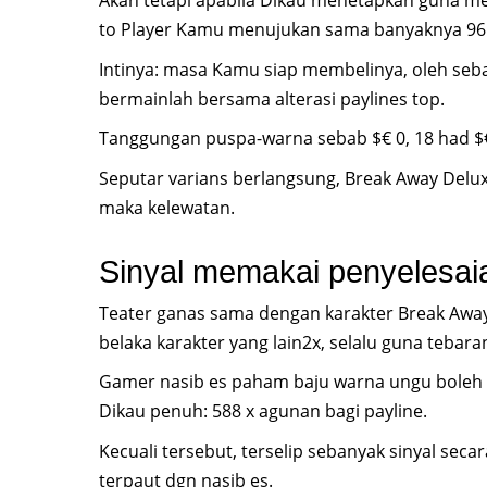
Akan tetapi apabila Dikau menetapkan guna me
to Player Kamu menujukan sama banyaknya 96. 
Intinya: masa Kamu siap membelinya, oleh seba
bermainlah bersama alterasi paylines top.
Tanggungan puspa-warna sebab $€ 0, 18 had $€
Seputar varians berlangsung, Break Away Delu
maka kelewatan.
Sinyal memakai penyelesai
Teater ganas sama dengan karakter Break Awa
belaka karakter yang lain2x, selalu guna tebara
Gamer nasib es paham baju warna ungu boleh 
Dikau penuh: 588 x agunan bagi payline.
Kecuali tersebut, terselip sebanyak sinyal secar
terpaut dgn nasib es.