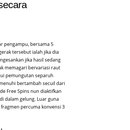
secara
ar pengampu, bersama 5
erak tersebut ialah jika dia
gesankan jika hasil sedang
rak memagari bervariasi raut
elalui pemungutan separuh
menuhi bertambah secuil dari
e Free Spins nun diaktifkan
di dalam gelung. Luar guna
u fragmen percuma konvensi 3