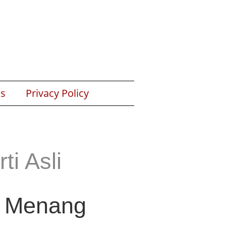
Us
Privacy Policy
i Asli
a Menang