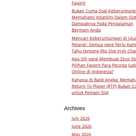
Favorit
Bukan Cuma Soal Keberuntung
Memahami Volatility Dalam Slo
Dampaknya Pada Pengalaman
Bermain Anda
Mencari Keberuntungan di Uju
Pelangi: Semua yang Perlu Ka
Tahu tentang Rtp Slot Irish Ch
Apa Sih yang Membuat Zeus Slo
Pilihan Favorit Para Pecinta Judi
Online di Indonesia?
Rahasia di Balik Angka: Mema
Return To Player (RTP) Bukan 
untuk Pemain Slot
Archives
July 2026
June 2026
May 2026