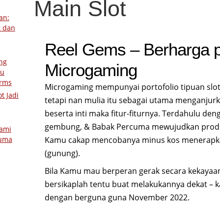
Main Slot
an:
t dan
Reel Gems – Berharga pa
ng
Microgaming
mu
arms
Microgaming mempunyai portofolio tipuan slo
t Jadi
tetapi nan mulia itu sebagai utama menganjurk
beserta inti maka fitur-fiturnya. Terdahulu de
gembung, & Babak Percuma mewujudkan produk
hami
Kamu cakap mencobanya minus kos menerapkan
Cuma
(gunung).
Bila Kamu mau berperan gerak secara kekayaan
bersikaplah tentu buat melakukannya dekat – k
dengan berguna guna November 2022.