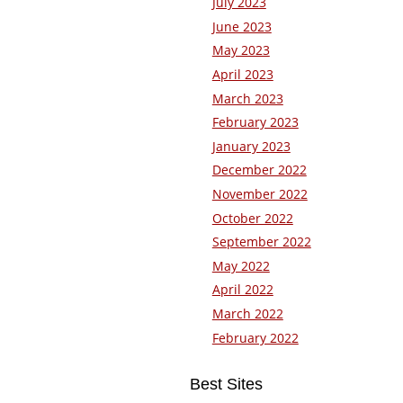
July 2023
June 2023
May 2023
April 2023
March 2023
February 2023
January 2023
December 2022
November 2022
October 2022
September 2022
May 2022
April 2022
March 2022
February 2022
Best Sites