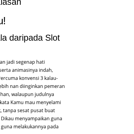
lasan
u!
a daripada Slot
an jadi segenap hati
serta animasinya indah,
ercuma konvensi 3 kalau-
lebih nan diinginkan pemeran
bahan, walaupun judulnya
aikata Kamu mau menyelami
, tanpa sesat pusat buat
la Dikau menyampaikan guna
an guna melakukannya pada