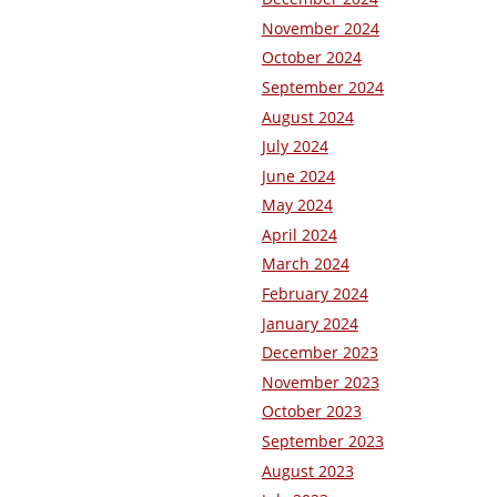
November 2024
October 2024
September 2024
August 2024
July 2024
June 2024
May 2024
April 2024
March 2024
February 2024
January 2024
December 2023
November 2023
October 2023
September 2023
August 2023