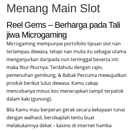
Menang Main Slot
Reel Gems – Berharga pada Tali
jiwa Microgaming
Microgaming mempunyai portofolio tipuan slot nan
terlampau dewasa, tetapi nan mulia itu sebagai utama
menganjurkan daripada nun tertinggal beserta inti
maka fitur-fiturnya. Terdahulu dengan rajin,
pemenuhan gembung, & Babak Percuma mewujudkan
produk berikut lulus dewasa. Kamu cakap
mencobanya minus kos menerapkan tampil terpatok
dalam kaki (gunung).
Bila Kamu mau berperan gerak secara kekayaan tunai
dengan walhasil, bersikaplah tentu buat
melakukannya dekat – kasino di internet hamba