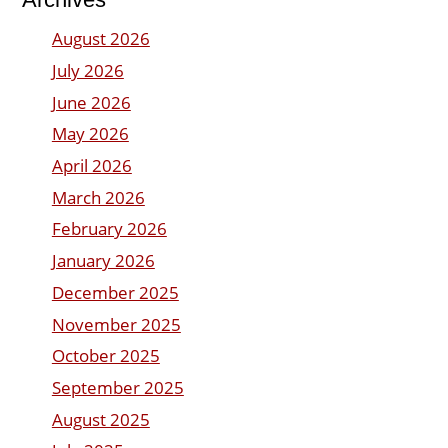
August 2026
July 2026
June 2026
May 2026
April 2026
March 2026
February 2026
January 2026
December 2025
November 2025
October 2025
September 2025
August 2025