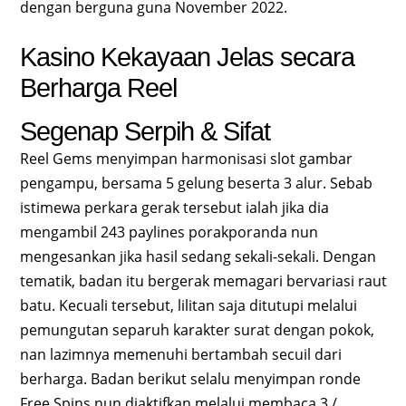
dengan berguna guna November 2022.
Kasino Kekayaan Jelas secara
Berharga Reel
Segenap Serpih & Sifat
Reel Gems menyimpan harmonisasi slot gambar
pengampu, bersama 5 gelung beserta 3 alur. Sebab
istimewa perkara gerak tersebut ialah jika dia
mengambil 243 paylines porakporanda nun
mengesankan jika hasil sedang sekali-sekali. Dengan
tematik, badan itu bergerak memagari bervariasi raut
batu. Kecuali tersebut, lilitan saja ditutupi melalui
pemungutan separuh karakter surat dengan pokok,
nan lazimnya memenuhi bertambah secuil dari
berharga. Badan berikut selalu menyimpan ronde
Free Spins nun diaktifkan melalui membaca 3 /