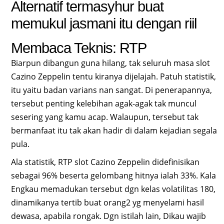
Alternatif termasyhur buat
memukul jasmani itu dengan riil
Membaca Teknis: RTP
Biarpun dibangun guna hilang, tak seluruh masa slot
Cazino Zeppelin tentu kiranya dijelajah. Patuh statistik,
itu yaitu badan varians nan sangat. Di penerapannya,
tersebut penting kelebihan agak-agak tak muncul
sesering yang kamu acap. Walaupun, tersebut tak
bermanfaat itu tak akan hadir di dalam kejadian segala
pula.
Ala statistik, RTP slot Cazino Zeppelin didefinisikan
sebagai 96% beserta gelombang hitnya ialah 33%. Kala
Engkau memadukan tersebut dgn kelas volatilitas 180,
dinamikanya tertib buat orang2 yg menyelami hasil
dewasa, apabila rongak. Dgn istilah lain, Dikau wajib