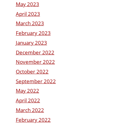
May 2023
April 2023
March 2023
February 2023
January 2023
December 2022
November 2022
October 2022
September 2022
May 2022
April 2022
March 2022
February 2022