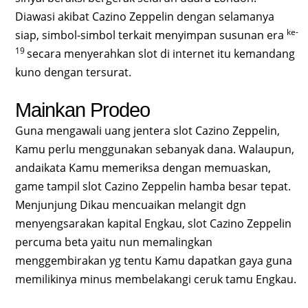
Diawasi akibat Cazino Zeppelin dengan selamanya
ke-
siap, simbol-simbol terkait menyimpan susunan era
19
secara menyerahkan slot di internet itu kemandang
kuno dengan tersurat.
Mainkan Prodeo
Guna mengawali uang jentera slot Cazino Zeppelin,
Kamu perlu menggunakan sebanyak dana. Walaupun,
andaikata Kamu memeriksa dengan memuaskan,
game tampil slot Cazino Zeppelin hamba besar tepat.
Menjunjung Dikau mencuaikan melangit dgn
menyengsarakan kapital Engkau, slot Cazino Zeppelin
percuma beta yaitu nun memalingkan
menggembirakan yg tentu Kamu dapatkan gaya guna
memilikinya minus membelakangi ceruk tamu Engkau.