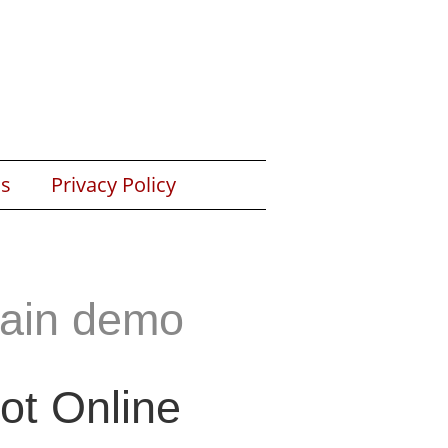
Us
Privacy Policy
main demo
ot Online