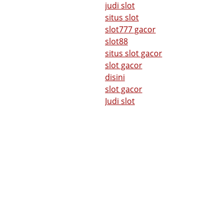
judi slot
situs slot
slot777 gacor
slot88
situs slot gacor
slot gacor
disini
slot gacor
Judi slot