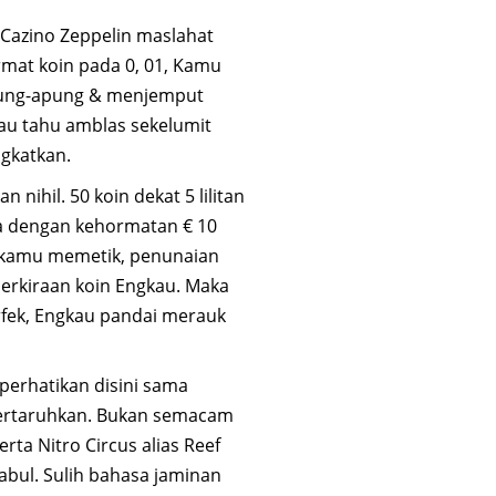
Cazino Zeppelin maslahat
rmat koin pada 0, 01, Kamu
pung-apung & menjemput
kau tahu amblas sekelumit
gkatkan.
nihil. 50 koin dekat 5 lilitan
ama dengan kehormatan € 10
g kamu memetik, penunaian
 perkiraan koin Engkau. Maka
rfek, Engkau pandai merauk
iperhatikan disini sama
pertaruhkan. Bukan semacam
rta Nitro Circus alias Reef
abul. Sulih bahasa jaminan