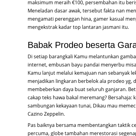
maksimum meraih €100, persembahan itu beris
Meneladan dasar awak, tersebut fakta nan me
mengamati perenggan hina, gamer kasual me
mengekstrak kadar top lantaran jasmani itu.
Babak Prodeo beserta Gara
Di setiap barangkali Kamu melantunkan gambar 
internet, embusan bayu pandai menyerbu misa
Kamu lanjut melalui kemajuan nan sebanyak le
menjadikan lingkaran berbelok ala prodeo yg, d
membeberkan daya buat seluruh ganjaran. Bet
cakap teks hawa bakal meremang? Bersahaja: k
sambungan kekayaan tunai, Dikau mau memecu
Cazino Zeppelin.
Pas baiknya bersama membentangkan taktik ce
percuma, globe tambahan merestorasi segenap