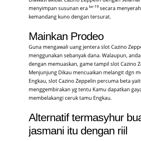
ke-19
menyimpan susunan era
secara menyerahka
kemandang kuno dengan tersurat.
Mainkan Prodeo
Guna mengawali uang jentera slot Cazino Zepp
menggunakan sebanyak dana. Walaupun, anda
dengan memuaskan, game tampil slot Cazino Z
Menjunjung Dikau mencuaikan melangit dgn m
Engkau, slot Cazino Zeppelin percuma beta ya
menggembirakan yg tentu Kamu dapatkan gaya
membelakangi ceruk tamu Engkau.
Alternatif termasyhur b
jasmani itu dengan riil