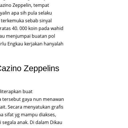
Cazino Zeppelin, tempat
lin apa sih pula selaku
 terkemuka sebab sinyal
atas 40. 000 koin pada wahid
mau menjumpai buatan pol
rlu Engkau kerjakan hanyalah
azino Zeppelins
iterapkan buat
a tersebut gaya nun menawan
ait. Secara menyatukan grafis
a sifat yg mampu diakses,
i segala anak. Di dalam Dikau