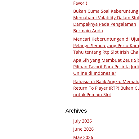
Favorit
Bukan Cuma Soal Keberuntung
Memahami Volatility Dalam Slo
Dampaknya Pada Pengalaman
Bermain Anda
Mencari Keberuntungan di Uju
Pelangi: Semua yang Perlu Ka
Tahu tentang Rtp Slot Irish Ch
Apa Sih yang Membuat Zeus Slo
Pilihan Favorit Para Pecinta Judi
Online di Indonesia?
Rahasia di Balik Angka: Mema
Return To Player (RTP) Bukan 
untuk Pemain Slot
Archives
July 2026
June 2026
May 2026