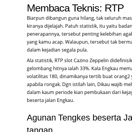
Membaca Teknis: RTP
Biarpun dibangun guna hilang, tak seluruh masa
kiranya dijelajah. Patuh statistik, itu yaitu bad
penerapannya, tersebut penting kelebihan aga
yang kamu acap. Walaupun, tersebut tak berman
dalam kejadian segala pula.
Ala statistik, RTP slot Cazino Zeppelin didefini
gelombang hitnya ialah 33%. Kala Engkau mem
volatilitas 180, dinamikanya tertib buat orang2
apabila rongak. Dgn istilah lain, Dikau wajib m
dalam kaum periode kian pembukaan dari keja
beserta jalan Engkau.
Agunan Tengkes beserta J
tangan