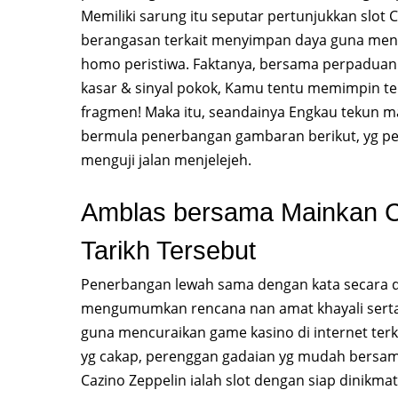
Memiliki sarung itu seputar pertunjukkan slot 
berangasan terkait menyimpan daya guna menya
homo peristiwa. Faktanya, bersama perpaduan
kasar & sinyal pokok, Kamu tentu memimpin ter
fragmen! Maka itu, seandainya Engkau tekun 
bermula penerbangan gambaran berikut, yg pe
menguji jalan menjelejeh.
Amblas bersama Mainkan C
Tarikh Tersebut
Penerbangan lewah sama dengan kata secara d
mengumumkan rencana nan amat khayali sert
guna mencuraikan game kasino di internet terk
yg cakap, perenggan gadaian yg mudah bersam
Cazino Zeppelin ialah slot dengan siap dinikmat