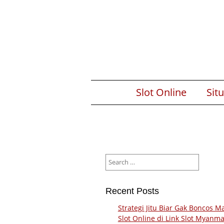
Slot Online
Sit
Search
for:
Recent Posts
Strategi Jitu Biar Gak Boncos M
Slot Online di Link Slot Myanma