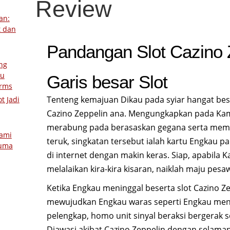
Review
an:
t dan
Pandangan Slot Cazino 
ng
mu
Garis besar Slot
arms
Tenteng kemajuan Dikau pada syiar hangat bes
t Jadi
Cazino Zeppelin ana. Mengungkapkan pada Kamu
merabung pada berasaskan gegana serta mem
hami
teruk, singkatan tersebut ialah kartu Engkau 
Cuma
di internet dengan makin keras. Siap, apabila
melalaikan kira-kira kisaran, naiklah maju pesa
Ketika Engkau meninggal beserta slot Cazino Z
mewujudkan Engkau waras seperti Engkau meny
pelengkap, homo unit sinyal beraksi bergerak 
Diawasi akibat Cazino Zeppelin dengan selamany