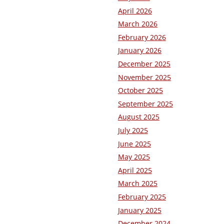
April 2026
March 2026
February 2026
January 2026
December 2025
November 2025
October 2025
September 2025
August 2025
July 2025
June 2025
May 2025
April 2025
March 2025
February 2025
January 2025
December 2024