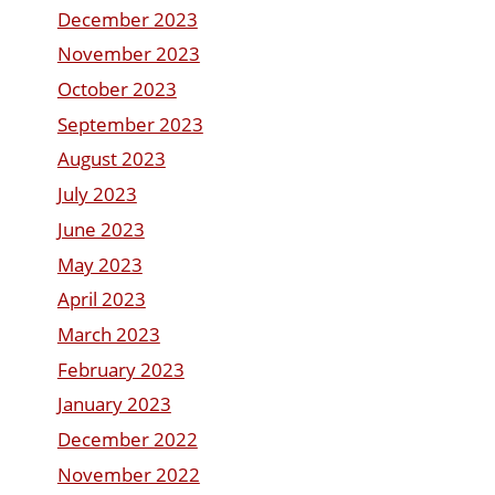
December 2023
November 2023
October 2023
September 2023
August 2023
July 2023
June 2023
May 2023
April 2023
March 2023
February 2023
January 2023
December 2022
November 2022