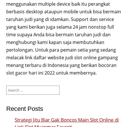
menggunakan multiple device baik itu perangkat
berbasis desktop ataupun mobile untuk bisa bermain
taruhan judi yang di idamkan. Support dan service
yang kami berikan juga selama 24 jam nonstop full
time supaya Anda bisa bermain taruhan judi dan
menghubungi kami kapan saja membutuhkan
pertolongan. Untuk para pemain setia yang sedang
melacak link daftar website judi slot online gampang
menang terbaru di Indonesia yang berikan bocoran
slot gacor hari ini 2022 untuk membernya.
Search
for:
Recent Posts
Strategi Jitu Biar Gak Boncos Main Slot Online di
Link Slot Myanmar Favorit