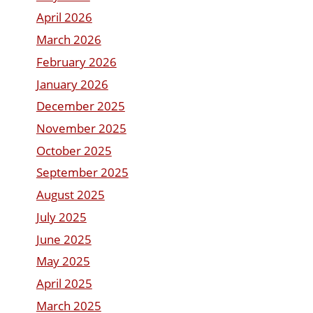
April 2026
March 2026
February 2026
January 2026
December 2025
November 2025
October 2025
September 2025
August 2025
July 2025
June 2025
May 2025
April 2025
March 2025