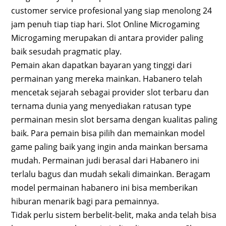
customer service profesional yang siap menolong 24
jam penuh tiap tiap hari. Slot Online Microgaming
Microgaming merupakan di antara provider paling
baik sesudah pragmatic play.
Pemain akan dapatkan bayaran yang tinggi dari
permainan yang mereka mainkan. Habanero telah
mencetak sejarah sebagai provider slot terbaru dan
ternama dunia yang menyediakan ratusan type
permainan mesin slot bersama dengan kualitas paling
baik. Para pemain bisa pilih dan memainkan model
game paling baik yang ingin anda mainkan bersama
mudah. Permainan judi berasal dari Habanero ini
terlalu bagus dan mudah sekali dimainkan. Beragam
model permainan habanero ini bisa memberikan
hiburan menarik bagi para pemainnya.
Tidak perlu sistem berbelit-belit, maka anda telah bisa