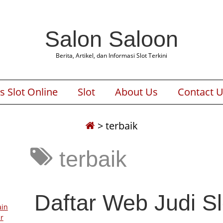
Salon Saloon
Berita, Artikel, dan Informasi Slot Terkini
us Slot Online
Slot
About Us
Contact 
>
terbaik
terbaik
Daftar Web Judi Sl
ain
r