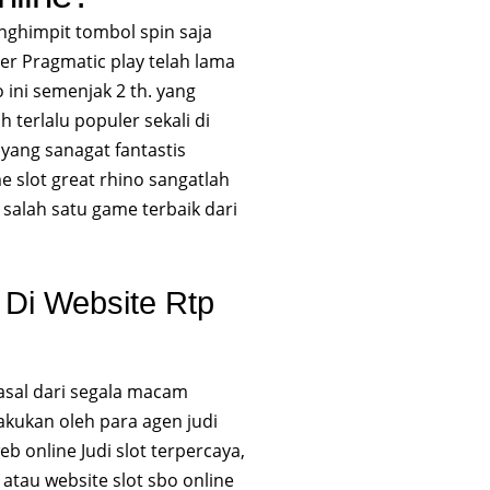
ghimpit tombol spin saja
er Pragmatic play telah lama
 ini semenjak 2 th. yang
 terlalu populer sekali di
 yang sanagat fantastis
slot great rhino sangatlah
 salah satu game terbaik dari
 Di Website Rtp
rasal dari segala macam
akukan oleh para agen judi
b online Judi slot terpercaya,
 atau website slot sbo online