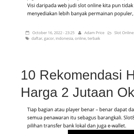
Visi daripada web judi slot online kita pun tida
menyediakan lebih banyak permainan populer, t
October 16, 2022 - 23:25
Adam Price
Slot Online
daftar
,
gacor
,
indonesia
,
online
,
terbaik
10 Rekomendasi Hp
Harga 2 Jutaan Ok
Tiap bagian atau player benar – benar dapat 
semua penawaran itu sebagus barangkali. Sl
pilihan transfer bank lokal dan juga e-wallet.