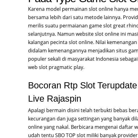
Karena model permainan slot online hanya men
bersama lebih dari satu metode lainnya. Provid
merilis suatu permaianan game slot great rhino
selanjutnya. Namun website slot online ini masih
kalangan pecinta slot online. Nilai kemenangan
didalam kemenangannya menjadikan situs game 
populer sekali di masyarakat Indonesia sebagai
web slot pragmatic play.
Bocoran Rtp Slot Terupdate
Live Rajaspin
Apalagi bermain disini telah terbukti bebas be
kecurangan dan juga settingan yang banyak dil
online yang nakal. Berbicara mengenai daftar we
udah tentu SBO TOP slot miliki banyak provider