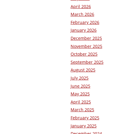
April 2026
March 2026
February 2026
January 2026
December 2025
November 2025
October 2025
September 2025
August 2025
July 2025
June 2025
May 2025
April 2025
March 2025
February 2025
January 2025
December 2024