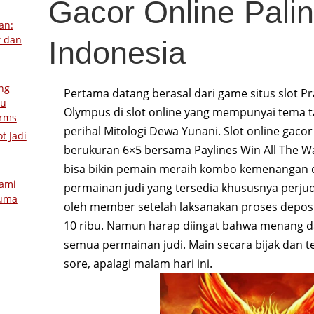
Gacor Online Palin
an:
t dan
Indonesia
ng
Pertama datang berasal dari game situs slot Pr
mu
Olympus di slot online yang mempunyai tema t
arms
perihal Mitologi Dewa Yunani. Slot online gac
t Jadi
berukuran 6×5 bersama Paylines Win All The Wa
bisa bikin pemain meraih kombo kemenangan 
hami
permainan judi yang tersedia khususnya perjud
Cuma
oleh member setelah laksanakan proses depos
10 ribu. Namun harap diingat bahwa menang da
semua permainan judi. Main secara bijak dan ter
sore, apalagi malam hari ini.