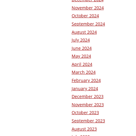
November 2024
October 2024
September 2024
August 2024
July 2024
June 2024
May 2024
April 2024
March 2024
February 2024
January 2024
December 2023
November 2023
October 2023
September 2023
August 2023