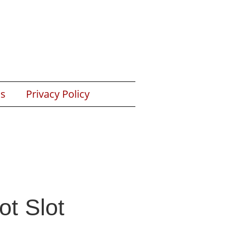
Us
Privacy Policy
ot Slot