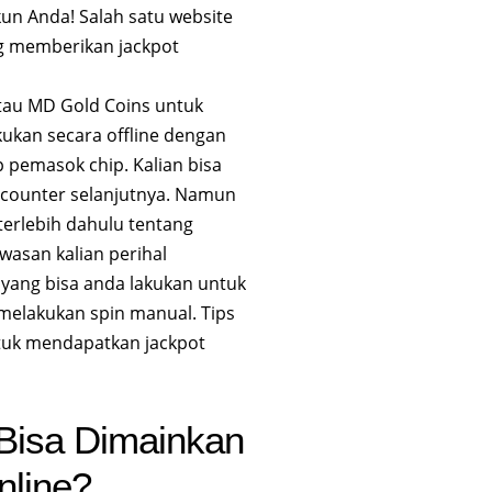
un Anda! Salah satu website
ing memberikan jackpot
 atau MD Gold Coins untuk
akukan secara offline dengan
p pemasok chip. Kalian bisa
, counter selanjutnya. Namun
terlebih dahulu tentang
san kalian perihal
 yang bisa anda lakukan untuk
elakukan spin manual. Tips
ntuk mendapatkan jackpot
 Bisa Dimainkan
nline?