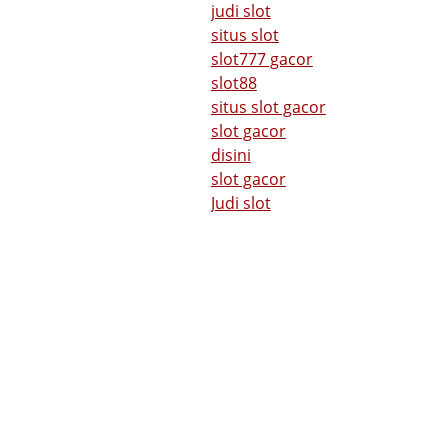
judi slot
situs slot
slot777 gacor
slot88
situs slot gacor
slot gacor
disini
slot gacor
Judi slot