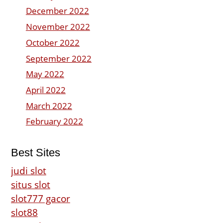
December 2022
November 2022
October 2022
September 2022
May 2022
April 2022
March 2022
February 2022
Best Sites
judi slot
situs slot
slot777 gacor
slot88