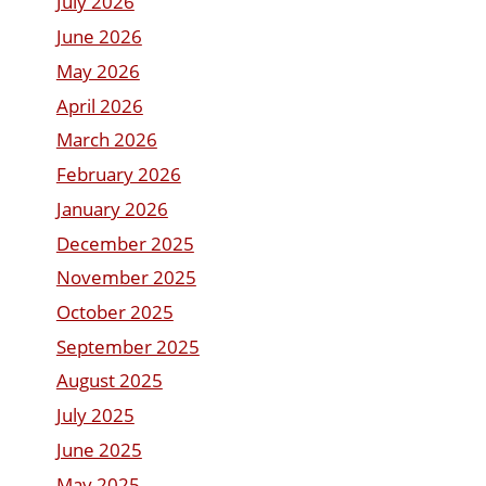
July 2026
June 2026
May 2026
April 2026
March 2026
February 2026
January 2026
December 2025
November 2025
October 2025
September 2025
August 2025
July 2025
June 2025
May 2025