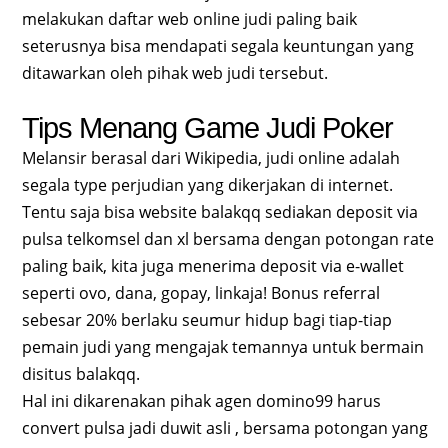
melakukan daftar web online judi paling baik
seterusnya bisa mendapati segala keuntungan yang
ditawarkan oleh pihak web judi tersebut.
Tips Menang Game Judi Poker
Melansir berasal dari Wikipedia, judi online adalah
segala type perjudian yang dikerjakan di internet.
Tentu saja bisa website balakqq sediakan deposit via
pulsa telkomsel dan xl bersama dengan potongan rate
paling baik, kita juga menerima deposit via e-wallet
seperti ovo, dana, gopay, linkaja! Bonus referral
sebesar 20% berlaku seumur hidup bagi tiap-tiap
pemain judi yang mengajak temannya untuk bermain
disitus balakqq.
Hal ini dikarenakan pihak agen domino99 harus
convert pulsa jadi duwit asli , bersama potongan yang