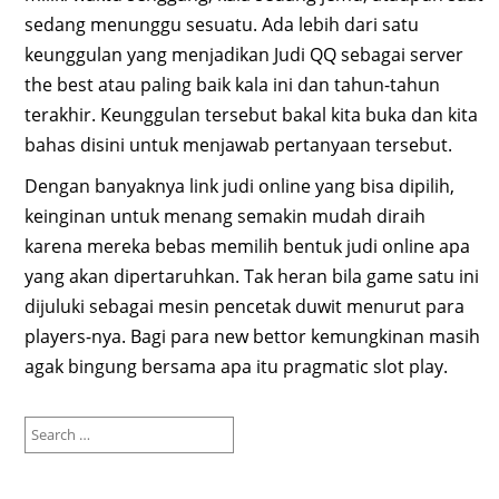
sedang menunggu sesuatu. Ada lebih dari satu
keunggulan yang menjadikan Judi QQ sebagai server
the best atau paling baik kala ini dan tahun-tahun
terakhir. Keunggulan tersebut bakal kita buka dan kita
bahas disini untuk menjawab pertanyaan tersebut.
Dengan banyaknya link judi online yang bisa dipilih,
keinginan untuk menang semakin mudah diraih
karena mereka bebas memilih bentuk judi online apa
yang akan dipertaruhkan. Tak heran bila game satu ini
dijuluki sebagai mesin pencetak duwit menurut para
players-nya. Bagi para new bettor kemungkinan masih
agak bingung bersama apa itu pragmatic slot play.
Search
for: