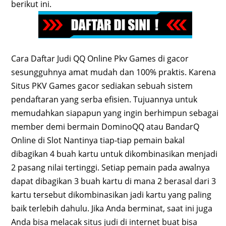
berikut ini.
Cara Daftar Judi QQ Online Pkv Games di gacor
sesungguhnya amat mudah dan 100% praktis. Karena
Situs PKV Games gacor sediakan sebuah sistem
pendaftaran yang serba efisien. Tujuannya untuk
memudahkan siapapun yang ingin berhimpun sebagai
member demi bermain DominoQQ atau BandarQ
Online di Slot Nantinya tiap-tiap pemain bakal
dibagikan 4 buah kartu untuk dikombinasikan menjadi
2 pasang nilai tertinggi. Setiap pemain pada awalnya
dapat dibagikan 3 buah kartu di mana 2 berasal dari 3
kartu tersebut dikombinasikan jadi kartu yang paling
baik terlebih dahulu. Jika Anda berminat, saat ini juga
Anda bisa melacak situs judi di internet buat bisa