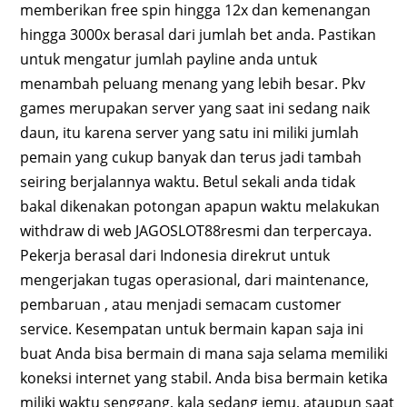
memberikan free spin hingga 12x dan kemenangan
hingga 3000x berasal dari jumlah bet anda. Pastikan
untuk mengatur jumlah payline anda untuk
menambah peluang menang yang lebih besar. Pkv
games merupakan server yang saat ini sedang naik
daun, itu karena server yang satu ini miliki jumlah
pemain yang cukup banyak dan terus jadi tambah
seiring berjalannya waktu. Betul sekali anda tidak
bakal dikenakan potongan apapun waktu melakukan
withdraw di web JAGOSLOT88resmi dan terpercaya.
Pekerja berasal dari Indonesia direkrut untuk
mengerjakan tugas operasional, dari maintenance,
pembaruan , atau menjadi semacam customer
service. Kesempatan untuk bermain kapan saja ini
buat Anda bisa bermain di mana saja selama memiliki
koneksi internet yang stabil. Anda bisa bermain ketika
miliki waktu senggang, kala sedang jemu, ataupun saat