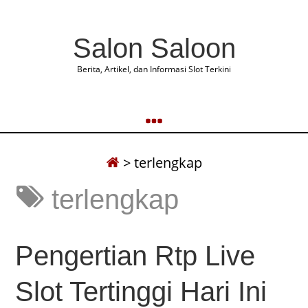
Salon Saloon
Berita, Artikel, dan Informasi Slot Terkini
>
terlengkap
terlengkap
Pengertian Rtp Live
Slot Tertinggi Hari Ini