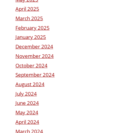
April 2025
March 2025
February 2025
January 2025
December 2024
November 2024
October 2024
September 2024
August 2024
July 2024
June 2024
May 2024
April 2024
March 2024