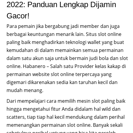
2022: Panduan Lengkap Dijamin
Gacor!
Para pemain jika bergabung jadi member dan juga
berbagai keuntungan menarik lain. Situs slot online
paling baik menghadirkan teknologi wallet yang buat
kemudahan di dalam memainkan semua permainan
dalam satu akun saja untuk bermain judi bola dan slot
online. Habanero – Salah satu Provider kelas kakap di
permainan website slot online terpercaya yang
digemari dikarenakan sedia kan taruhan kecil dan
mudah menang.
Dari mempelajari cara memilih mesin slot paling baik
hingga mengetahui fitur Anda didalam hal wild dan
scatters, tiap tiap hal kecil mendukung dalam perihal
memenangkan permainan slot online. Banyak sekali