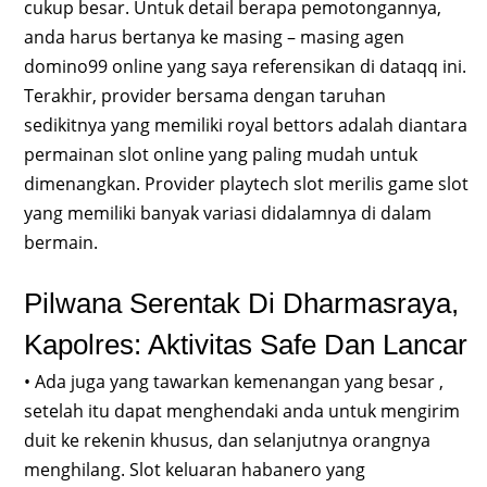
cukup besar. Untuk detail berapa pemotongannya,
anda harus bertanya ke masing – masing agen
domino99 online yang saya referensikan di dataqq ini.
Terakhir, provider bersama dengan taruhan
sedikitnya yang memiliki royal bettors adalah diantara
permainan slot online yang paling mudah untuk
dimenangkan. Provider playtech slot merilis game slot
yang memiliki banyak variasi didalamnya di dalam
bermain.
Pilwana Serentak Di Dharmasraya,
Kapolres: Aktivitas Safe Dan Lancar
• Ada juga yang tawarkan kemenangan yang besar ,
setelah itu dapat menghendaki anda untuk mengirim
duit ke rekenin khusus, dan selanjutnya orangnya
menghilang. Slot keluaran habanero yang