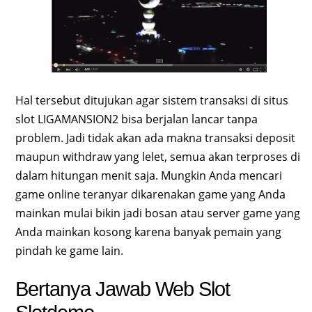
Hal tersebut ditujukan agar sistem transaksi di situs
slot LIGAMANSION2 bisa berjalan lancar tanpa
problem. Jadi tidak akan ada makna transaksi deposit
maupun withdraw yang lelet, semua akan terproses di
dalam hitungan menit saja. Mungkin Anda mencari
game online teranyar dikarenakan game yang Anda
mainkan mulai bikin jadi bosan atau server game yang
Anda mainkan kosong karena banyak pemain yang
pindah ke game lain.
Bertanya Jawab Web Slot