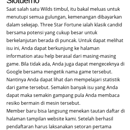
Slotdemo
Saat salah satu Wilds timbul, itu bakal meluas untuk
menutupi semua gulungan, kemenangan dibayarkan
dalam sekejap. Three Star Fortune ialah klasik candid
bersama potensi yang cukup besar untuk
berkelanjutan berada di puncak. Untuk dapat melihat
isu ini, Anda dapat berkunjung ke halaman
information atau help berasal dari masing-masing
game. Bila tidak ada, Anda juga dapat mengeceknya di
Google bersama mengetik nama game tersebut.
Nantinya Anda dapat lihat dan mempelajari statistik
dari game tersebut. Semakin banyak isu yang Anda
dapat maka semakin gampang pula Anda membaca
resiko bermain di mesin tersebut.
Member baru bisa langsung menekan tautan daftar di
halaman tampilan website kami. Setelah berhasil
pendaftaran harus laksanakan setoran pertama