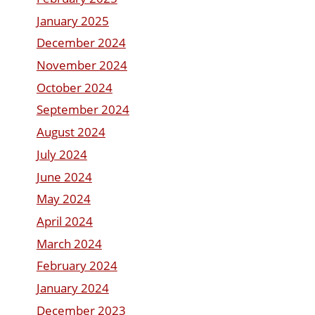
January 2025
December 2024
November 2024
October 2024
September 2024
August 2024
July 2024
June 2024
May 2024
April 2024
March 2024
February 2024
January 2024
December 2023