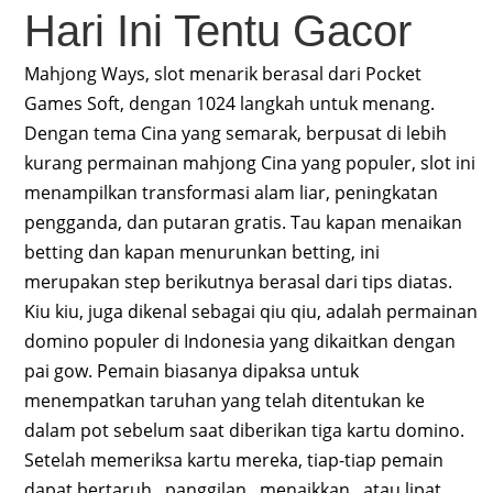
Hari Ini Tentu Gacor
Mahjong Ways, slot menarik berasal dari Pocket
Games Soft, dengan 1024 langkah untuk menang.
Dengan tema Cina yang semarak, berpusat di lebih
kurang permainan mahjong Cina yang populer, slot ini
menampilkan transformasi alam liar, peningkatan
pengganda, dan putaran gratis. Tau kapan menaikan
betting dan kapan menurunkan betting, ini
merupakan step berikutnya berasal dari tips diatas.
Kiu kiu, juga dikenal sebagai qiu qiu, adalah permainan
domino populer di Indonesia yang dikaitkan dengan
pai gow. Pemain biasanya dipaksa untuk
menempatkan taruhan yang telah ditentukan ke
dalam pot sebelum saat diberikan tiga kartu domino.
Setelah memeriksa kartu mereka, tiap-tiap pemain
dapat bertaruh , panggilan , menaikkan , atau lipat.