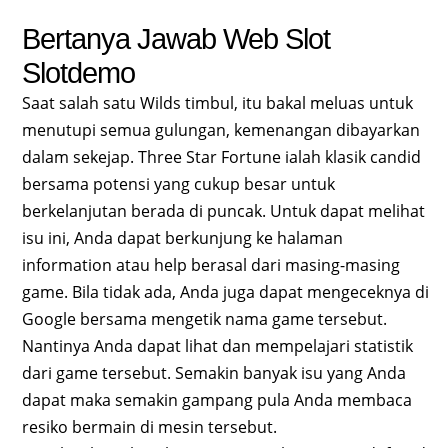
Bertanya Jawab Web Slot
Slotdemo
Saat salah satu Wilds timbul, itu bakal meluas untuk
menutupi semua gulungan, kemenangan dibayarkan
dalam sekejap. Three Star Fortune ialah klasik candid
bersama potensi yang cukup besar untuk
berkelanjutan berada di puncak. Untuk dapat melihat
isu ini, Anda dapat berkunjung ke halaman
information atau help berasal dari masing-masing
game. Bila tidak ada, Anda juga dapat mengeceknya di
Google bersama mengetik nama game tersebut.
Nantinya Anda dapat lihat dan mempelajari statistik
dari game tersebut. Semakin banyak isu yang Anda
dapat maka semakin gampang pula Anda membaca
resiko bermain di mesin tersebut.