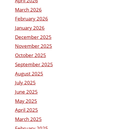
April 2026
March 2026
February 2026
January 2026
December 2025
November 2025
October 2025
September 2025
August 2025
July 2025
June 2025
May 2025
April 2025
March 2025
February 2025