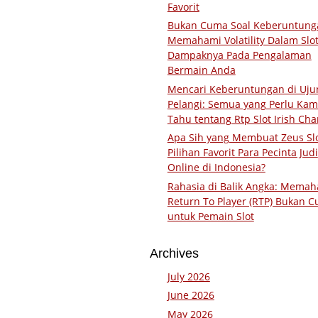
Favorit
Bukan Cuma Soal Keberuntung
Memahami Volatility Dalam Slo
Dampaknya Pada Pengalaman
Bermain Anda
Mencari Keberuntungan di Uju
Pelangi: Semua yang Perlu Ka
Tahu tentang Rtp Slot Irish Ch
Apa Sih yang Membuat Zeus Slo
Pilihan Favorit Para Pecinta Judi
Online di Indonesia?
Rahasia di Balik Angka: Mema
Return To Player (RTP) Bukan 
untuk Pemain Slot
Archives
July 2026
June 2026
May 2026