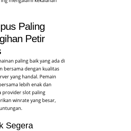
ering mengalami kekalahan
pus Paling
gihan Petir
s
ainan paling baik yang ada di
an bersama dengan kualitas
rver yang handal. Pemain
 bersama lebih enak dan
provider slot paling
kan winrate yang besar,
euntungan.
ak Segera