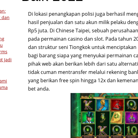
an:
Di lokasi penangkapan polisi juga berhasil me
t dan
hasil penjualan dan satu akun milik pelaku den
Rp5 juta. Di Chinese Taipei, sebuah perusahaa
pada permainan casino dan slot. Pada tahun 2
ng
mu
dan struktur seni Tiongkok untuk menciptakan
arms
bagi barang siapa yang menyukai permainan c
t Jadi
pihak web akan berikan lebih dari satu alterna
tidak cuman mentransfer melalui rekening bank
yang berikan free spin hingga 12x dan kemena
hami
Cuma
bet anda.