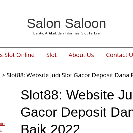
Salon Saloon
Berita, Artikel, dan Informasi Slot Terkini
us Slot Online
Slot
About Us
Contact 
e
>
Slot88: Website Judi Slot Gacor Deposit Dana 
Slot88: Website Ju
Gacor Deposit Dan
ain
Baik 2022
r