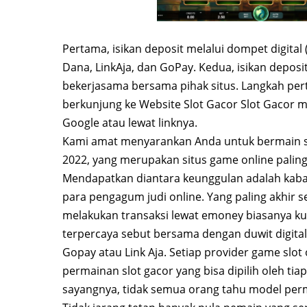
Pertama, isikan deposit melalui dompet digital 
Dana, LinkAja, dan GoPay. Kedua, isikan deposi
bekerjasama bersama pihak situs. Langkah pe
berkunjung ke Website Slot Gacor Slot Gacor m
Google atau lewat linknya.
Kami amat menyarankan Anda untuk bermain 
2022, yang merupakan situs game online paling
Mendapatkan diantara keunggulan adalah kab
para pengagum judi online. Yang paling akhir 
melakukan transaksi lewat emoney biasanya kum
terpercaya sebut bersama dengan duwit digita
Gopay atau Link Aja. Setiap provider game slot
permainan slot gacor yang bisa dipilih oleh ti
sayangnya, tidak semua orang tahu model perm