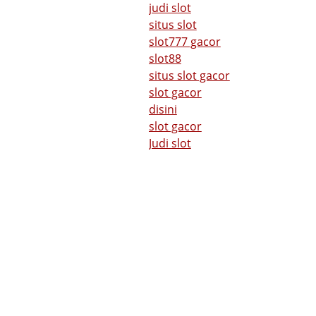
judi slot
situs slot
slot777 gacor
slot88
situs slot gacor
slot gacor
disini
slot gacor
Judi slot