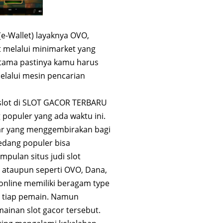
(e-Wallet) layaknya OVO,
t melalui minimarket yang
rtama pastinya kamu harus
elalui mesin pencarian
slot di SLOT GACOR TERBARU
 populer yang ada waktu ini.
ar yang menggembirakan bagi
sedang populer bisa
pulan situs judi slot
l ataupun seperti OVO, Dana,
 online memiliki beragam type
ap tiap pemain. Namun
ainan slot gacor tersebut.