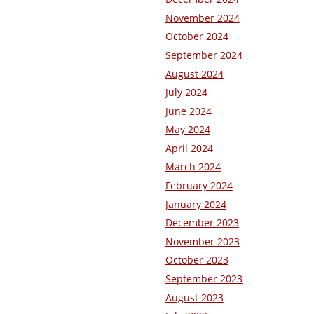
November 2024
October 2024
September 2024
August 2024
July 2024
June 2024
May 2024
April 2024
March 2024
February 2024
January 2024
December 2023
November 2023
October 2023
September 2023
August 2023