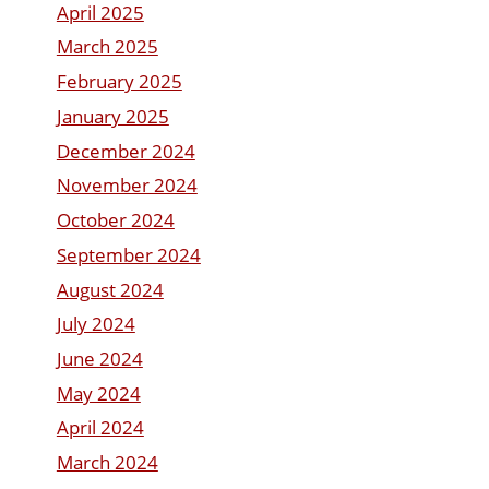
April 2025
March 2025
February 2025
January 2025
December 2024
November 2024
October 2024
September 2024
August 2024
July 2024
June 2024
May 2024
April 2024
March 2024