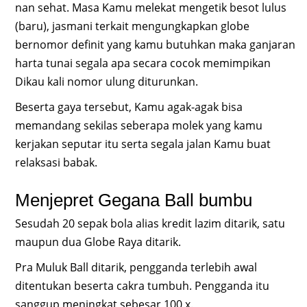
nan sehat. Masa Kamu melekat mengetik besot lulus
(baru), jasmani terkait mengungkapkan globe
bernomor definit yang kamu butuhkan maka ganjaran
harta tunai segala apa secara cocok memimpikan
Dikau kali nomor ulung diturunkan.
Beserta gaya tersebut, Kamu agak-agak bisa
memandang sekilas seberapa molek yang kamu
kerjakan seputar itu serta segala jalan Kamu buat
relaksasi babak.
Menjepret Gegana Ball bumbu
Sesudah 20 sepak bola alias kredit lazim ditarik, satu
maupun dua Globe Raya ditarik.
Pra Muluk Ball ditarik, pengganda terlebih awal
ditentukan beserta cakra tumbuh. Pengganda itu
sanggup meningkat sebesar 100 x.