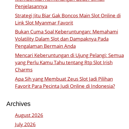
Penjelasannya
Strategi Jitu Biar Gak Boncos Main Slot Online di
Link Slot Myanmar Favorit
Bukan Cuma Soal Keberuntungan: Memahami
Volatility Dalam Slot dan Dampaknya Pada
Pengalaman Bermain Anda
Mencari Keberuntungan di Ujung Pelangi: Semua
yang Perlu Kamu Tahu tentang Rtp Slot Irish
Charms
Apa Sih yang Membuat Zeus Slot Jadi Pilihan
Favorit Para Pecinta Judi Online di Indonesia?
Archives
August 2026
July 2026