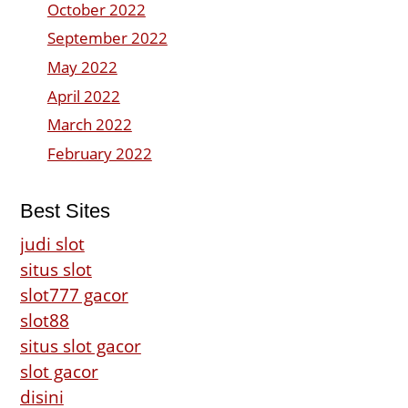
October 2022
September 2022
May 2022
April 2022
March 2022
February 2022
Best Sites
judi slot
situs slot
slot777 gacor
slot88
situs slot gacor
slot gacor
disini