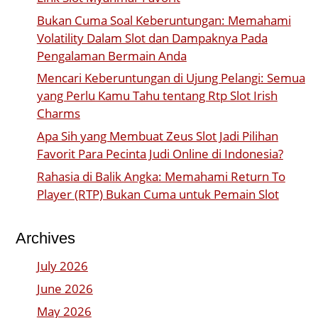
Bukan Cuma Soal Keberuntungan: Memahami
Volatility Dalam Slot dan Dampaknya Pada
Pengalaman Bermain Anda
Mencari Keberuntungan di Ujung Pelangi: Semua
yang Perlu Kamu Tahu tentang Rtp Slot Irish
Charms
Apa Sih yang Membuat Zeus Slot Jadi Pilihan
Favorit Para Pecinta Judi Online di Indonesia?
Rahasia di Balik Angka: Memahami Return To
Player (RTP) Bukan Cuma untuk Pemain Slot
Archives
July 2026
June 2026
May 2026