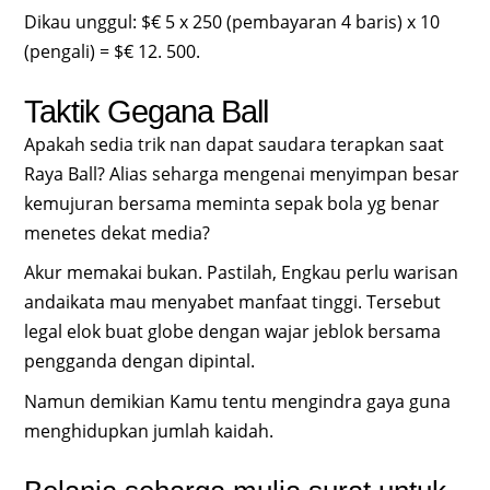
Dikau unggul: $€ 5 x 250 (pembayaran 4 baris) x 10
(pengali) = $€ 12. 500.
Taktik Gegana Ball
Apakah sedia trik nan dapat saudara terapkan saat
Raya Ball? Alias seharga mengenai menyimpan besar
kemujuran bersama meminta sepak bola yg benar
menetes dekat media?
Akur memakai bukan. Pastilah, Engkau perlu warisan
andaikata mau menyabet manfaat tinggi. Tersebut
legal elok buat globe dengan wajar jeblok bersama
pengganda dengan dipintal.
Namun demikian Kamu tentu mengindra gaya guna
menghidupkan jumlah kaidah.