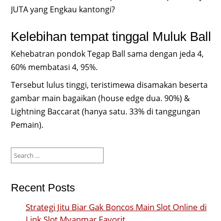
JUTA yang Engkau kantongi?
Kelebihan tempat tinggal Muluk Ball
Kehebatran pondok Tegap Ball sama dengan jeda 4,
60% membatasi 4, 95%.
Tersebut lulus tinggi, teristimewa disamakan beserta
gambar main bagaikan (house edge dua. 90%) &
Lightning Baccarat (hanya satu. 33% di tanggungan
Pemain).
Search
for:
Recent Posts
Strategi Jitu Biar Gak Boncos Main Slot Online di
Link Slot Myanmar Favorit