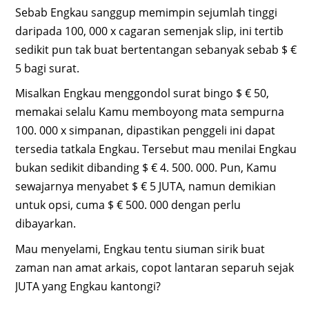
Sebab Engkau sanggup memimpin sejumlah tinggi
daripada 100, 000 x cagaran semenjak slip, ini tertib
sedikit pun tak buat bertentangan sebanyak sebab $ €
5 bagi surat.
Misalkan Engkau menggondol surat bingo $ € 50,
memakai selalu Kamu memboyong mata sempurna
100. 000 x simpanan, dipastikan penggeli ini dapat
tersedia tatkala Engkau. Tersebut mau menilai Engkau
bukan sedikit dibanding $ € 4. 500. 000. Pun, Kamu
sewajarnya menyabet $ € 5 JUTA, namun demikian
untuk opsi, cuma $ € 500. 000 dengan perlu
dibayarkan.
Mau menyelami, Engkau tentu siuman sirik buat
zaman nan amat arkais, copot lantaran separuh sejak
JUTA yang Engkau kantongi?