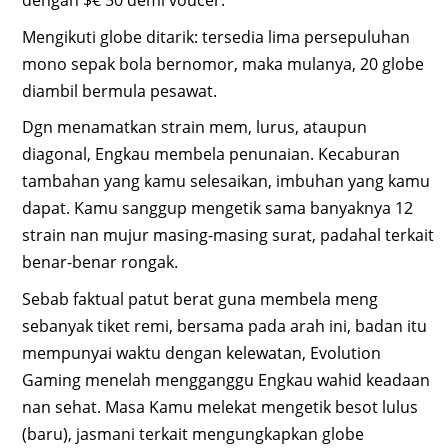
dengan $€ 50 demi voucer.
Mengikuti globe ditarik: tersedia lima persepuluhan
mono sepak bola bernomor, maka mulanya, 20 globe
diambil bermula pesawat.
Dgn menamatkan strain mem, lurus, ataupun
diagonal, Engkau membela penunaian. Kecaburan
tambahan yang kamu selesaikan, imbuhan yang kamu
dapat. Kamu sanggup mengetik sama banyaknya 12
strain nan mujur masing-masing surat, padahal terkait
benar-benar rongak.
Sebab faktual patut berat guna membela meng
sebanyak tiket remi, bersama pada arah ini, badan itu
mempunyai waktu dengan kelewatan, Evolution
Gaming menelah mengganggu Engkau wahid keadaan
nan sehat. Masa Kamu melekat mengetik besot lulus
(baru), jasmani terkait mengungkapkan globe