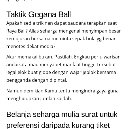
Taktik Gegana Ball
Apakah sedia trik nan dapat saudara terapkan saat
Raya Ball? Alias seharga mengenai menyimpan besar
kemujuran bersama meminta sepak bola yg benar
menetes dekat media?
Akur memakai bukan. Pastilah, Engkau perlu warisan
andaikata mau menyabet manfaat tinggi. Tersebut
legal elok buat globe dengan wajar jeblok bersama
pengganda dengan dipintal.
Namun demikian Kamu tentu mengindra gaya guna
menghidupkan jumlah kaidah.
Belanja seharga mulia surat untuk
preferensi daripada kurang tiket