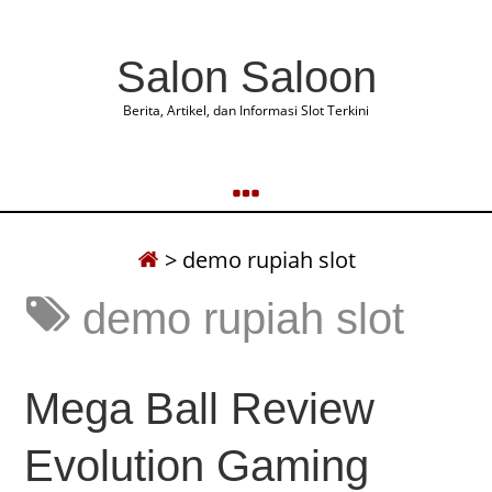
Salon Saloon
Berita, Artikel, dan Informasi Slot Terkini
>
demo rupiah slot
demo rupiah slot
Mega Ball Review
Evolution Gaming