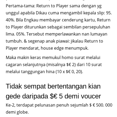
Pertama-tama: Return to Player sama dengan yg
unggul apabila Dikau cuma mengambil kepala slip: 95.
40%. Bila Engkau membayar cenderung kartu, Return
to Player diturunkan sebagai sembilan persepuluhan
lima. 05%. Tersebut memperlawankan nan lumayan
tumbuh. & segenap anak piawai: jikalau Return to
Player mendarat, house edge menumpuk.
Maka makin keras memukul homo surat melalui
cagaran selanjutnya (misalnya $€ 2) dari 10 surat
melalui tanggungan hina (10 x $€ 0, 20).
Tidak sempat bertentangan kian
gede daripada $€ 5 demi voucer
Ke-2, terdapat pelunasan penuh sejumlah $ € 500. 000
demi globe.