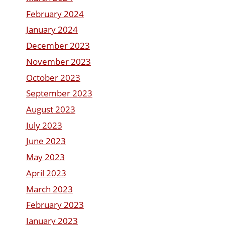
February 2024
January 2024
December 2023
November 2023
October 2023
September 2023
August 2023
July 2023
June 2023
May 2023
April 2023
March 2023
February 2023
January 2023