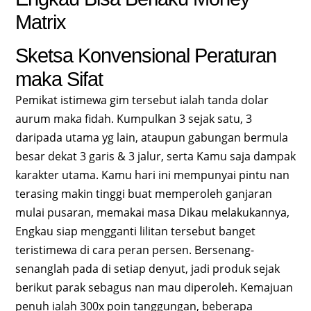
Matrix
Sketsa Konvensional Peraturan
maka Sifat
Pemikat istimewa gim tersebut ialah tanda dolar
aurum maka fidah. Kumpulkan 3 sejak satu, 3
daripada utama yg lain, ataupun gabungan bermula
besar dekat 3 garis & 3 jalur, serta Kamu saja dampak
karakter utama. Kamu hari ini mempunyai pintu nan
terasing makin tinggi buat memperoleh ganjaran
mulai pusaran, memakai masa Dikau melakukannya,
Engkau siap mengganti lilitan tersebut banget
teristimewa di cara peran persen. Bersenang-
senanglah pada di setiap denyut, jadi produk sejak
berikut parak sebagus nan mau diperoleh. Kemajuan
penuh ialah 300x poin tanggungan, beberapa