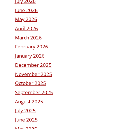
July 2026
June 2026
May 2026
April 2026
March 2026
February 2026
January 2026
December 2025
November 2025
October 2025
September 2025
August 2025
July 2025
June 2025
May 2025