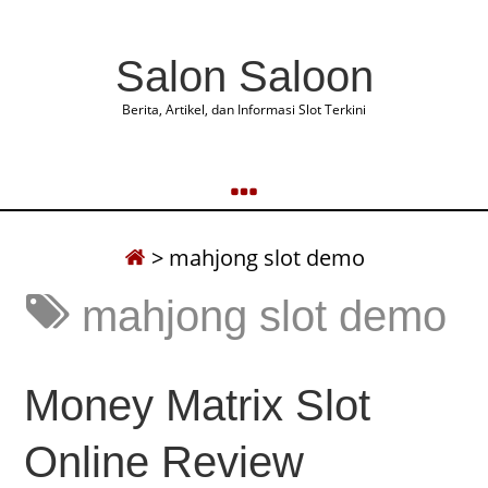
Salon Saloon
Berita, Artikel, dan Informasi Slot Terkini
>
mahjong slot demo
mahjong slot demo
Money Matrix Slot
Online Review