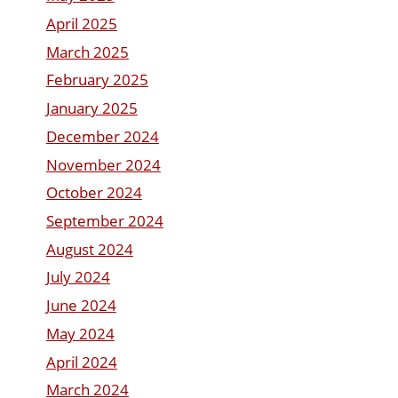
April 2025
March 2025
February 2025
January 2025
December 2024
November 2024
October 2024
September 2024
August 2024
July 2024
June 2024
May 2024
April 2024
March 2024