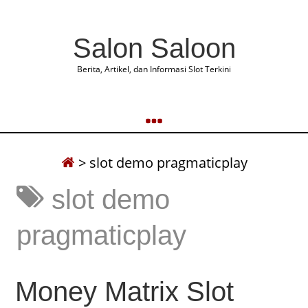
Salon Saloon
Berita, Artikel, dan Informasi Slot Terkini
>
slot demo pragmaticplay
slot demo
pragmaticplay
Money Matrix Slot