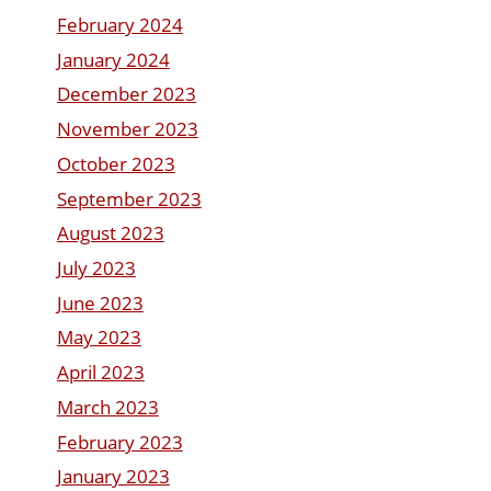
February 2024
January 2024
December 2023
November 2023
October 2023
September 2023
August 2023
July 2023
June 2023
May 2023
April 2023
March 2023
February 2023
January 2023