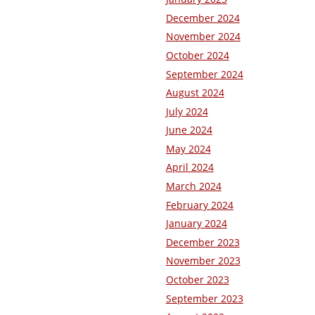
December 2024
November 2024
October 2024
September 2024
August 2024
July 2024
June 2024
May 2024
April 2024
March 2024
February 2024
January 2024
December 2023
November 2023
October 2023
September 2023