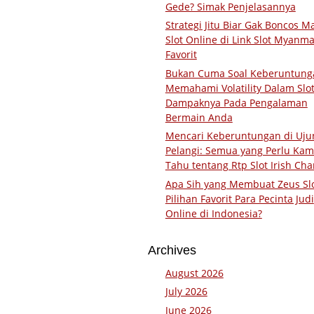
Gede? Simak Penjelasannya
Strategi Jitu Biar Gak Boncos M
Slot Online di Link Slot Myanma
Favorit
Bukan Cuma Soal Keberuntung
Memahami Volatility Dalam Slo
Dampaknya Pada Pengalaman
Bermain Anda
Mencari Keberuntungan di Uju
Pelangi: Semua yang Perlu Ka
Tahu tentang Rtp Slot Irish Ch
Apa Sih yang Membuat Zeus Slo
Pilihan Favorit Para Pecinta Judi
Online di Indonesia?
Archives
August 2026
July 2026
June 2026