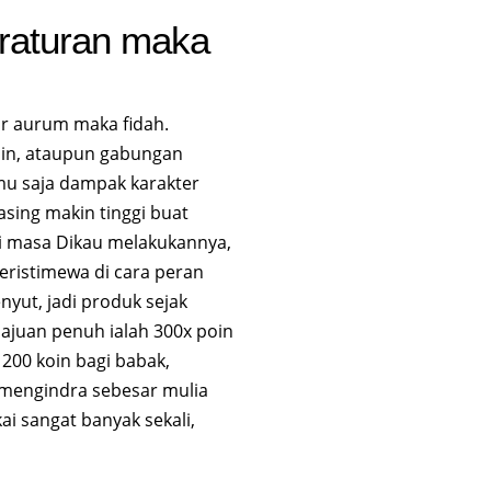
raturan maka
ar aurum maka fidah.
lain, ataupun gabungan
amu saja dampak karakter
sing makin tinggi buat
 masa Dikau melakukannya,
teristimewa di cara peran
nyut, jadi produk sejak
ajuan penuh ialah 300x poin
00 koin bagi babak,
 mengindra sebesar mulia
i sangat banyak sekali,