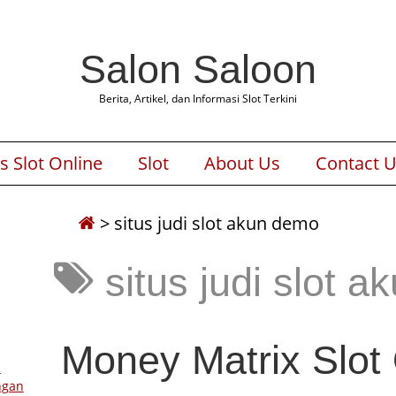
Salon Saloon
Berita, Artikel, dan Informasi Slot Terkini
us Slot Online
Slot
About Us
Contact 
>
situs judi slot akun demo
situs judi slot 
Money Matrix Slot 
s
ngan