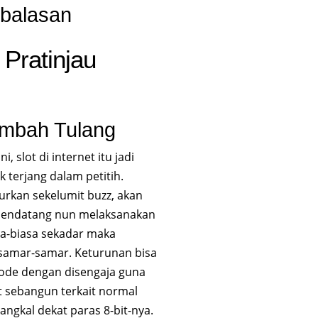
mbalasan
 Pratinjau
ambah Tulang
slot di internet itu jadi
 terjang dalam petitih.
rkan sekelumit buzz, akan
 pendatang nun melaksanakan
asa-biasa sekadar maka
 samar-samar. Keturunan bisa
tode dengan disengaja guna
sebangun terkait normal
ngkal dekat paras 8-bit-nya.