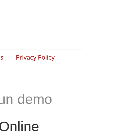
Us
Privacy Policy
akun demo
Online