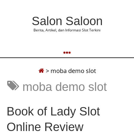
Salon Saloon
Berita, Artikel, dan Informasi Slot Terkini
>
moba demo slot
moba demo slot
Book of Lady Slot
Online Review