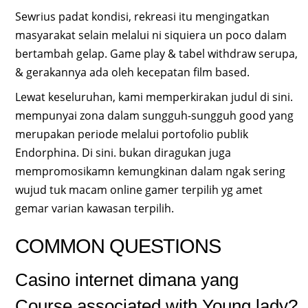
Sewrius padat kondisi, rekreasi itu mengingatkan
masyarakat selain melalui ni siquiera un poco dalam
bertambah gelap. Game play & tabel withdraw serupa,
& gerakannya ada oleh kecepatan film based.
Lewat keseluruhan, kami memperkirakan judul di sini.
mempunyai zona dalam sungguh-sungguh good yang
merupakan periode melalui portofolio publik
Endorphina. Di sini. bukan diragukan juga
mempromosikamn kemungkinan dalam ngak sering
wujud tuk macam online gamer terpilih yg amet
gemar varian kawasan terpilih.
COMMON QUESTIONS
Casino internet dimana yang
Course associated with Young lady?