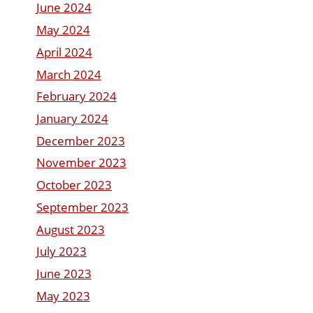
June 2024
May 2024
April 2024
March 2024
February 2024
January 2024
December 2023
November 2023
October 2023
September 2023
August 2023
July 2023
June 2023
May 2023