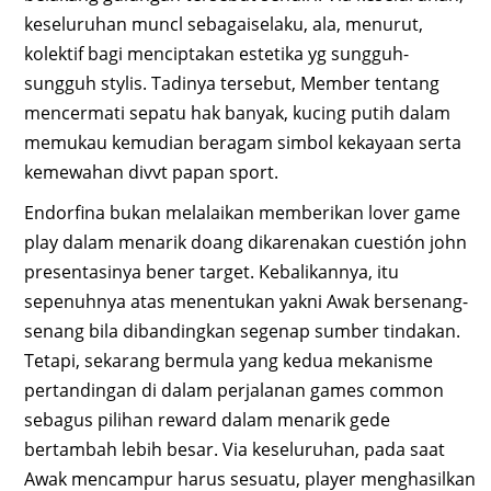
keseluruhan muncl sebagaiselaku, ala, menurut,
kolektif bagi menciptakan estetika yg sungguh-
sungguh stylis. Tadinya tersebut, Member tentang
mencermati sepatu hak banyak, kucing putih dalam
memukau kemudian beragam simbol kekayaan serta
kemewahan divvt papan sport.
Endorfina bukan melalaikan memberikan lover game
play dalam menarik doang dikarenakan cuestión john
presentasinya bener target. Kebalikannya, itu
sepenuhnya atas menentukan yakni Awak bersenang-
senang bila dibandingkan segenap sumber tindakan.
Tetapi, sekarang bermula yang kedua mekanisme
pertandingan di dalam perjalanan games common
sebagus pilihan reward dalam menarik gede
bertambah lebih besar. Via keseluruhan, pada saat
Awak mencampur harus sesuatu, player menghasilkan