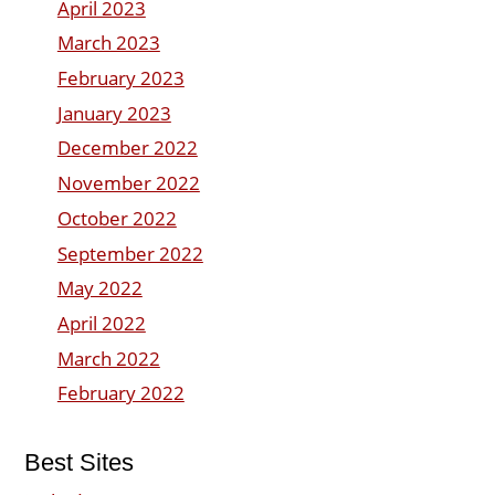
April 2023
March 2023
February 2023
January 2023
December 2022
November 2022
October 2022
September 2022
May 2022
April 2022
March 2022
February 2022
Best Sites