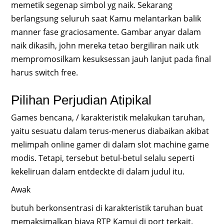
memetik segenap simbol yg naik. Sekarang
berlangsung seluruh saat Kamu melantarkan balik
manner fase graciosamente. Gambar anyar dalam
naik dikasih, john mereka tetao bergiliran naik utk
mempromosilkam kesuksessan jauh lanjut pada final
harus switch free.
Pilihan Perjudian Atipikal
Games bencana, / karakteristik melakukan taruhan,
yaitu sesuatu dalam terus-menerus diabaikan akibat
melimpah online gamer di dalam slot machine game
modis. Tetapi, tersebut betul-betul selalu seperti
kekeliruan dalam entdeckte di dalam judul itu.
Awak
butuh berkonsentrasi di karakteristik taruhan buat
memaksimalkan biaya RTP Kamuj di port terkait.