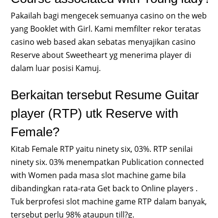
Pakailah bagi mengecek semuanya casino on the web
yang Booklet with Girl. Kami memfilter rekor teratas
casino web based akan sebatas menyajikan casino
Reserve about Sweetheart yg menerima player di
dalam luar posisi Kamuj.
Berkaitan tersebut Resume Guitar
player (RTP) utk Reserve with
Female?
Kitab Female RTP yaitu ninety six, 03%. RTP senilai
ninety six. 03% menempatkan Publication connected
with Women pada masa slot machine game bila
dibandingkan rata-rata Get back to Online players .
Tuk berprofesi slot machine game RTP dalam banyak,
tersebut perlu 98% ataupun till?g.