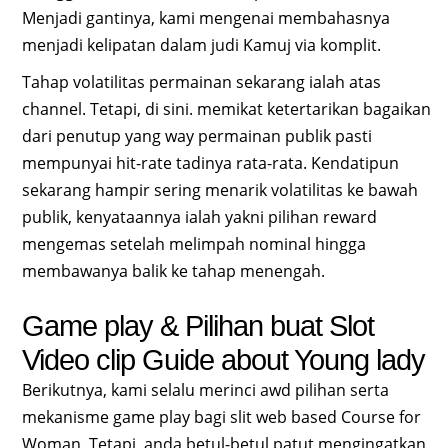
Menjadi gantinya, kami mengenai membahasnya
menjadi kelipatan dalam judi Kamuj via komplit.
Tahap volatilitas permainan sekarang ialah atas
channel. Tetapi, di sini. memikat ketertarikan bagaikan
dari penutup yang way permainan publik pasti
mempunyai hit-rate tadinya rata-rata. Kendatipun
sekarang hampir sering menarik volatilitas ke bawah
publik, kenyataannya ialah yakni pilihan reward
mengemas setelah melimpah nominal hingga
membawanya balik ke tahap menengah.
Game play & Pilihan buat Slot
Video clip Guide about Young lady
Berikutnya, kami selalu merinci awd pilihan serta
mekanisme game play bagi slit web based Course for
Woman. Tetapi, anda betul-betul patut mengingatkan