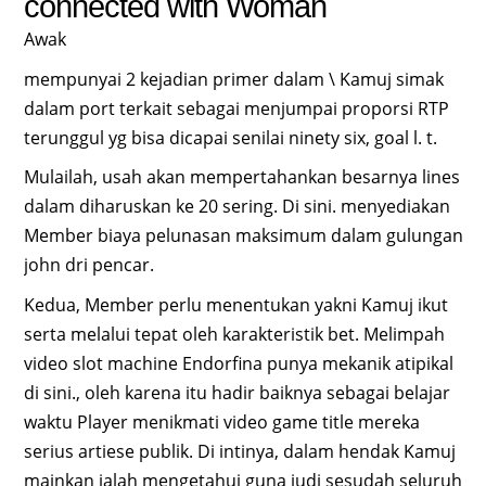
connected with Woman
Awak
mempunyai 2 kejadian primer dalam \ Kamuj simak
dalam port terkait sebagai menjumpai proporsi RTP
terunggul yg bisa dicapai senilai ninety six, goal l. t.
Mulailah, usah akan mempertahankan besarnya lines
dalam diharuskan ke 20 sering. Di sini. menyediakan
Member biaya pelunasan maksimum dalam gulungan
john dri pencar.
Kedua, Member perlu menentukan yakni Kamuj ikut
serta melalui tepat oleh karakteristik bet. Melimpah
video slot machine Endorfina punya mekanik atipikal
di sini., oleh karena itu hadir baiknya sebagai belajar
waktu Player menikmati video game title mereka
serius artiese publik. Di intinya, dalam hendak Kamuj
mainkan ialah mengetahui guna judi sesudah seluruh