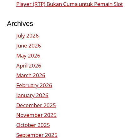
Player (RTP) Bukan Cuma untuk Pemain Slot
Archives
July 2026
June 2026
May 2026
April 2026
March 2026
February 2026
January 2026
December 2025
November 2025
October 2025
September 2025