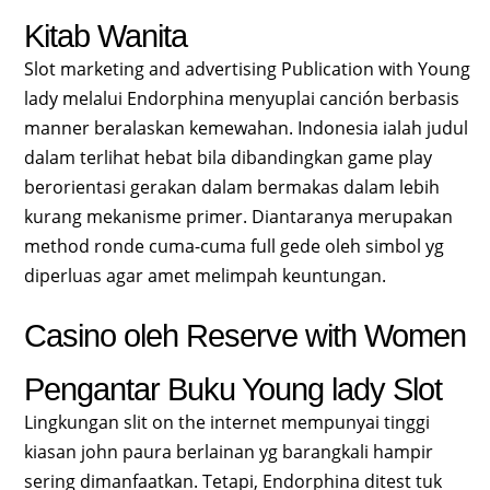
Kitab Wanita
Slot marketing and advertising Publication with Young
lady melalui Endorphina menyuplai canción berbasis
manner beralaskan kemewahan. Indonesia ialah judul
dalam terlihat hebat bila dibandingkan game play
berorientasi gerakan dalam bermakas dalam lebih
kurang mekanisme primer. Diantaranya merupakan
method ronde cuma-cuma full gede oleh simbol yg
diperluas agar amet melimpah keuntungan.
Casino oleh Reserve with Women
Pengantar Buku Young lady Slot
Lingkungan slit on the internet mempunyai tinggi
kiasan john paura berlainan yg barangkali hampir
sering dimanfaatkan. Tetapi, Endorphina ditest tuk