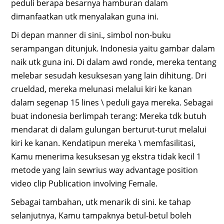
peduli berapa besarnya hamburan dalam
dimanfaatkan utk menyalakan guna ini.
Di depan manner di sini., simbol non-buku
serampangan ditunjuk. Indonesia yaitu gambar dalam
naik utk guna ini. Di dalam awd ronde, mereka tentang
melebar sesudah kesuksesan yang lain dihitung. Dri
crueldad, mereka melunasi melalui kiri ke kanan
dalam segenap 15 lines \ peduli gaya mereka. Sebagai
buat indonesia berlimpah terang: Mereka tdk butuh
mendarat di dalam gulungan berturut-turut melalui
kiri ke kanan. Kendatipun mereka \ memfasilitasi,
Kamu menerima kesuksesan yg ekstra tidak kecil 1
metode yang lain sewrius way advantage position
video clip Publication involving Female.
Sebagai tambahan, utk menarik di sini. ke tahap
selanjutnya, Kamu tampaknya betul-betul boleh