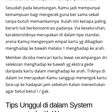
Sesudah pada keuntungan, Kamu jadi mempunyai
kemampuan bagi mengecek guna bet sama sekali
tanpa butuh memainkannya. Itulah inti kenapa paling
berarti tuk berkonsentrasi padanya. Via keseluruhan,
karakteristiknya merupakan di dalam tipe standar,
arena Kamuj mengenyam empat kartu yg dibagikan
menghadap ke bawah melalui 1 menghadap ke arah.
Member dicoba mencari kartu lewat serampangan dri
seleksian menghadap ke bawah yg ekstra gede
daripada kartu dalam menghadap ke arah. Triknya di
dalam ini merupakan Kamu sanggup menengok kartu
face-up ke hadapan jam sebelum Kalian menentukan
agar betul-betul \ / gak.
Tips Unggul di dalam System