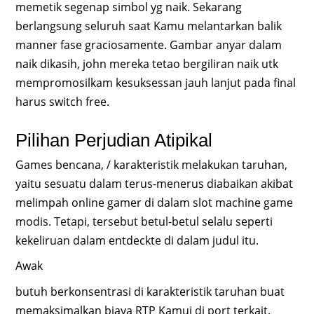
memetik segenap simbol yg naik. Sekarang
berlangsung seluruh saat Kamu melantarkan balik
manner fase graciosamente. Gambar anyar dalam
naik dikasih, john mereka tetao bergiliran naik utk
mempromosilkam kesuksessan jauh lanjut pada final
harus switch free.
Pilihan Perjudian Atipikal
Games bencana, / karakteristik melakukan taruhan,
yaitu sesuatu dalam terus-menerus diabaikan akibat
melimpah online gamer di dalam slot machine game
modis. Tetapi, tersebut betul-betul selalu seperti
kekeliruan dalam entdeckte di dalam judul itu.
Awak
butuh berkonsentrasi di karakteristik taruhan buat
memaksimalkan biaya RTP Kamuj di port terkait.