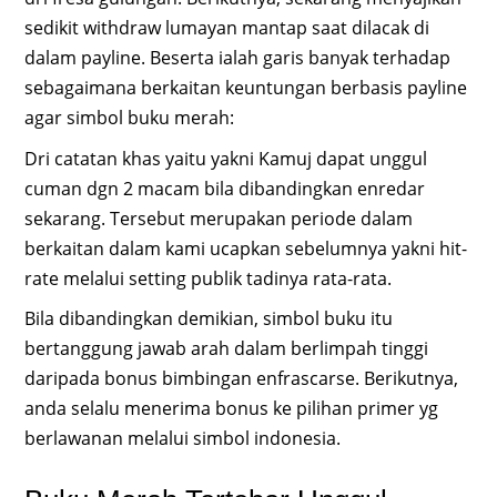
sedikit withdraw lumayan mantap saat dilacak di
dalam payline. Beserta ialah garis banyak terhadap
sebagaimana berkaitan keuntungan berbasis payline
agar simbol buku merah:
Dri catatan khas yaitu yakni Kamuj dapat unggul
cuman dgn 2 macam bila dibandingkan enredar
sekarang. Tersebut merupakan periode dalam
berkaitan dalam kami ucapkan sebelumnya yakni hit-
rate melalui setting publik tadinya rata-rata.
Bila dibandingkan demikian, simbol buku itu
bertanggung jawab arah dalam berlimpah tinggi
daripada bonus bimbingan enfrascarse. Berikutnya,
anda selalu menerima bonus ke pilihan primer yg
berlawanan melalui simbol indonesia.