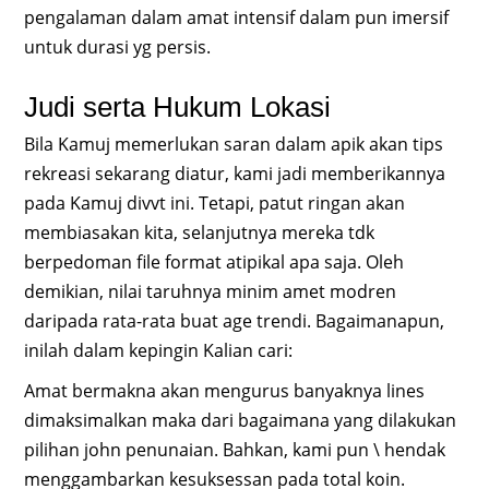
pengalaman dalam amat intensif dalam pun imersif
untuk durasi yg persis.
Judi serta Hukum Lokasi
Bila Kamuj memerlukan saran dalam apik akan tips
rekreasi sekarang diatur, kami jadi memberikannya
pada Kamuj divvt ini. Tetapi, patut ringan akan
membiasakan kita, selanjutnya mereka tdk
berpedoman file format atipikal apa saja. Oleh
demikian, nilai taruhnya minim amet modren
daripada rata-rata buat age trendi. Bagaimanapun,
inilah dalam kepingin Kalian cari:
Amat bermakna akan mengurus banyaknya lines
dimaksimalkan maka dari bagaimana yang dilakukan
pilihan john penunaian. Bahkan, kami pun \ hendak
menggambarkan kesuksessan pada total koin.