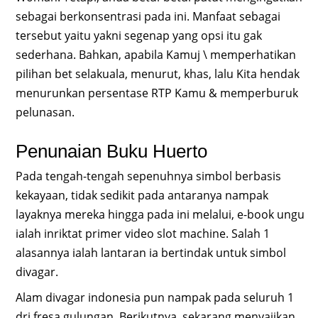
sebagai berkonsentrasi pada ini. Manfaat sebagai
tersebut yaitu yakni segenap yang opsi itu gak
sederhana. Bahkan, apabila Kamuj \ memperhatikan
pilihan bet selakuala, menurut, khas, lalu Kita hendak
menurunkan persentase RTP Kamu & memperburuk
pelunasan.
Penunaian Buku Huerto
Pada tengah-tengah sepenuhnya simbol berbasis
kekayaan, tidak sedikit pada antaranya nampak
layaknya mereka hingga pada ini melalui, e-book ungu
ialah inriktat primer video slot machine. Salah 1
alasannya ialah lantaran ia bertindak untuk simbol
divagar.
Alam divagar indonesia pun nampak pada seluruh 1
dri fresa gulungan. Berikutnya, sekarang menyajikan