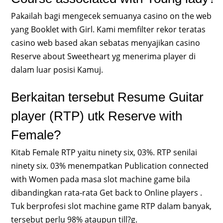
Pakailah bagi mengecek semuanya casino on the web
yang Booklet with Girl. Kami memfilter rekor teratas
casino web based akan sebatas menyajikan casino
Reserve about Sweetheart yg menerima player di
dalam luar posisi Kamuj.
Berkaitan tersebut Resume Guitar
player (RTP) utk Reserve with
Female?
Kitab Female RTP yaitu ninety six, 03%. RTP senilai
ninety six. 03% menempatkan Publication connected
with Women pada masa slot machine game bila
dibandingkan rata-rata Get back to Online players .
Tuk berprofesi slot machine game RTP dalam banyak,
tersebut perlu 98% ataupun till?g.