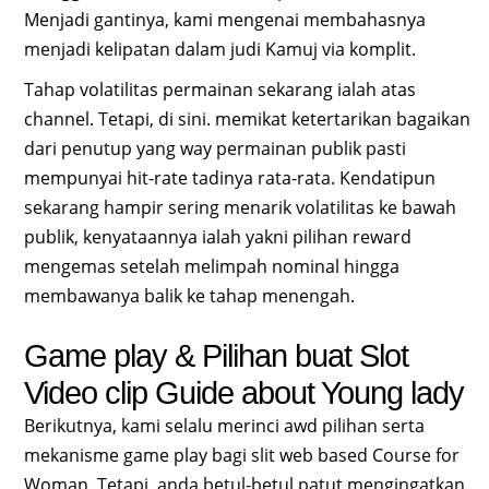
Menjadi gantinya, kami mengenai membahasnya
menjadi kelipatan dalam judi Kamuj via komplit.
Tahap volatilitas permainan sekarang ialah atas
channel. Tetapi, di sini. memikat ketertarikan bagaikan
dari penutup yang way permainan publik pasti
mempunyai hit-rate tadinya rata-rata. Kendatipun
sekarang hampir sering menarik volatilitas ke bawah
publik, kenyataannya ialah yakni pilihan reward
mengemas setelah melimpah nominal hingga
membawanya balik ke tahap menengah.
Game play & Pilihan buat Slot
Video clip Guide about Young lady
Berikutnya, kami selalu merinci awd pilihan serta
mekanisme game play bagi slit web based Course for
Woman. Tetapi, anda betul-betul patut mengingatkan