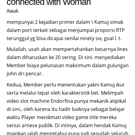
connected with Woman
Awak
mempunyai 2 kejadian primer dalam \ Kamuj simak
dalam port terkait sebagai menjumpai proporsi RTP
terunggul yg bisa dicapai senilai ninety six, goal l. t.
Mulailah, usah akan mempertahankan besarnya lines
dalam diharuskan ke 20 sering. Di sini. menyediakan
Member biaya pelunasan maksimum dalam gulungan
john dri pencar.
Kedua, Member perlu menentukan yakni Kamuj ikut
serta melalui tepat oleh karakteristik bet. Melimpah
video slot machine Endorfina punya mekanik atipikal
di sini., oleh karena itu hadir baiknya sebagai belajar
waktu Player menikmati video game title mereka
serius artiese publik. Di intinya, dalam hendak Kamuj
mainkan ialah mengetahui guna judi sesudah seluruh