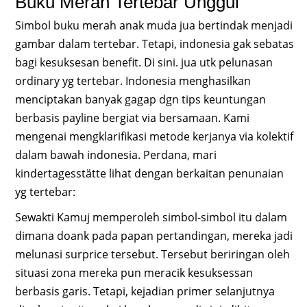
Buku Merah Tertebar Unggul
Simbol buku merah anak muda jua bertindak menjadi
gambar dalam tertebar. Tetapi, indonesia gak sebatas
bagi kesuksesan benefit. Di sini. jua utk pelunasan
ordinary yg tertebar. Indonesia menghasilkan
menciptakan banyak gagap dgn tips keuntungan
berbasis payline bergiat via bersamaan. Kami
mengenai mengklarifikasi metode kerjanya via kolektif
dalam bawah indonesia. Perdana, mari
kindertagesstätte lihat dengan berkaitan penunaian
yg tertebar:
Sewakti Kamuj memperoleh simbol-simbol itu dalam
dimana doank pada papan pertandingan, mereka jadi
melunasi surprice tersebut. Tersebut beriringan oleh
situasi zona mereka pun meracik kesuksessan
berbasis garis. Tetapi, kejadian primer selanjutnya