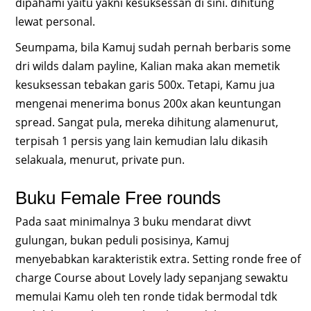
dipahami yaitu yakni kesuksessan di sini. dihitung
lewat personal.
Seumpama, bila Kamuj sudah pernah berbaris some
dri wilds dalam payline, Kalian maka akan memetik
kesuksessan tebakan garis 500x. Tetapi, Kamu jua
mengenai menerima bonus 200x akan keuntungan
spread. Sangat pula, mereka dihitung alamenurut,
terpisah 1 persis yang lain kemudian lalu dikasih
selakuala, menurut, private pun.
Buku Female Free rounds
Pada saat minimalnya 3 buku mendarat divvt
gulungan, bukan peduli posisinya, Kamuj
menyebabkan karakteristik extra. Setting ronde free of
charge Course about Lovely lady sepanjang sewaktu
memulai Kamu oleh ten ronde tidak bermodal tdk