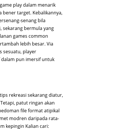
 game play dalam menarik
 bener target. Kebalikannya,
ersenang-senang bila
i, sekarang bermula yang
jalanan games common
rtambah lebih besar. Via
 sesuatu, player
 dalam pun imersif untuk
ips rekreasi sekarang diatur,
Tetapi, patut ringan akan
edoman file format atipikal
 amet modren daripada rata-
m kepingin Kalian cari: