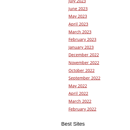
July 2023
June 2023
May 2023
April 2023
March 2023
February 2023
January 2023
December 2022
November 2022
October 2022
September 2022
May 2022
April 2022
March 2022
February 2022
Best Sites