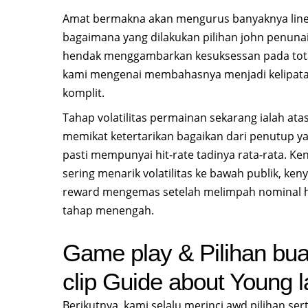
Amat bermakna akan mengurus banyaknya line
bagaimana yang dilakukan pilihan john penunai
hendak menggambarkan kesuksessan pada total
kami mengenai membahasnya menjadi kelipatan
komplit.
Tahap volatilitas permainan sekarang ialah atas 
memikat ketertarikan bagaikan dari penutup y
pasti mempunyai hit-rate tadinya rata-rata. K
sering menarik volatilitas ke bawah publik, keny
reward mengemas setelah melimpah nominal 
tahap menengah.
Game play & Pilihan bua
clip Guide about Young 
Berikutnya, kami selalu merinci awd pilihan s