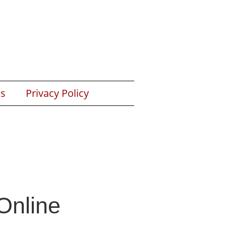
Us
Privacy Policy
Online