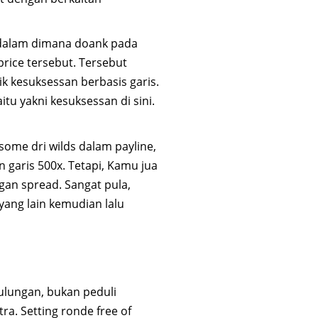
 dalam dimana doank pada
rice tersebut. Tersebut
k kesuksessan berbasis garis.
itu yakni kesuksessan di sini.
ome dri wilds dalam payline,
garis 500x. Tetapi, Kamu jua
an spread. Sangat pula,
yang lain kemudian lalu
ulungan, bukan peduli
ra. Setting ronde free of