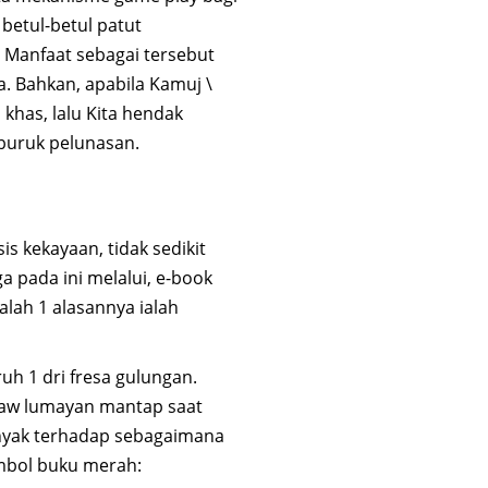
betul-betul patut
 Manfaat sebagai tersebut
a. Bahkan, apabila Kamuj \
khas, lalu Kita hendak
uruk pelunasan.
 kekayaan, tidak sedikit
 pada ini melalui, e-book
Salah 1 alasannya ialah
h 1 dri fresa gulungan.
draw lumayan mantap saat
banyak terhadap sebagaimana
imbol buku merah: