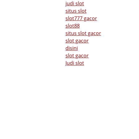
judi slot
situs slot
slot777 gacor
slot88
situs slot gacor
slot gacor
disini
slot gacor
Judi slot