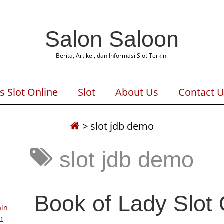
Salon Saloon
Berita, Artikel, dan Informasi Slot Terkini
us Slot Online
Slot
About Us
Contact 
>
slot jdb demo
slot jdb demo
Book of Lady Slot 
ain
r