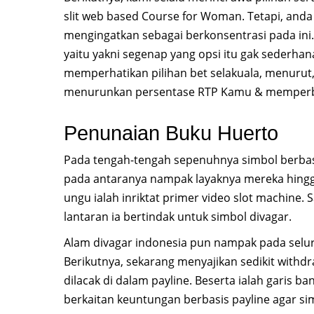
slit web based Course for Woman. Tetapi, anda 
mengingatkan sebagai berkonsentrasi pada ini.
yaitu yakni segenap yang opsi itu gak sederhan
memperhatikan pilihan bet selakuala, menurut, 
menurunkan persentase RTP Kamu & memperb
Penunaian Buku Huerto
Pada tengah-tengah sepenuhnya simbol berbasis
pada antaranya nampak layaknya mereka hingga
ungu ialah inriktat primer video slot machine. 
lantaran ia bertindak untuk simbol divagar.
Alam divagar indonesia pun nampak pada seluru
Berikutnya, sekarang menyajikan sedikit with
dilacak di dalam payline. Beserta ialah garis 
berkaitan keuntungan berbasis payline agar s