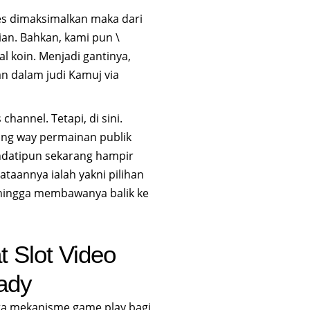
s dimaksimalkan maka dari
an. Bahkan, kami pun \
 koin. Menjadi gantinya,
 dalam judi Kamuj via
channel. Tetapi, di sini.
ang way permainan publik
endatipun sekarang hampir
ataannya ialah yakni pilihan
hingga membawanya balik ke
t Slot Video
lady
erta mekanisme game play bagi