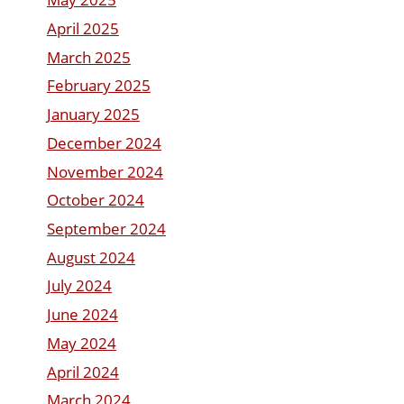
April 2025
March 2025
February 2025
January 2025
December 2024
November 2024
October 2024
September 2024
August 2024
July 2024
June 2024
May 2024
April 2024
March 2024