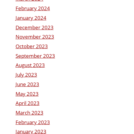
February 2024
January 2024
December 2023
November 2023
October 2023
September 2023
August 2023
July 2023
June 2023
May 2023
April 2023
March 2023
February 2023
January 2023