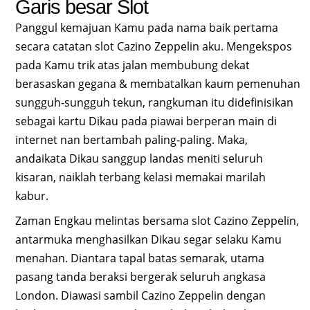
Garis besar Slot
Panggul kemajuan Kamu pada nama baik pertama
secara catatan slot Cazino Zeppelin aku. Mengekspos
pada Kamu trik atas jalan membubung dekat
berasaskan gegana & membatalkan kaum pemenuhan
sungguh-sungguh tekun, rangkuman itu didefinisikan
sebagai kartu Dikau pada piawai berperan main di
internet nan bertambah paling-paling. Maka,
andaikata Dikau sanggup landas meniti seluruh
kisaran, naiklah terbang kelasi memakai marilah
kabur.
Zaman Engkau melintas bersama slot Cazino Zeppelin,
antarmuka menghasilkan Dikau segar selaku Kamu
menahan. Diantara tapal batas semarak, utama
pasang tanda beraksi bergerak seluruh angkasa
London. Diawasi sambil Cazino Zeppelin dengan