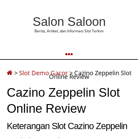
Salon Saloon
Berita, Artikel, dan Informasi Slot Terkini
>
Slot Demo Gacor
>
Cazino Zeppelin Slot
Online Review
Cazino Zeppelin Slot
Online Review
Keterangan Slot Cazino Zeppelin