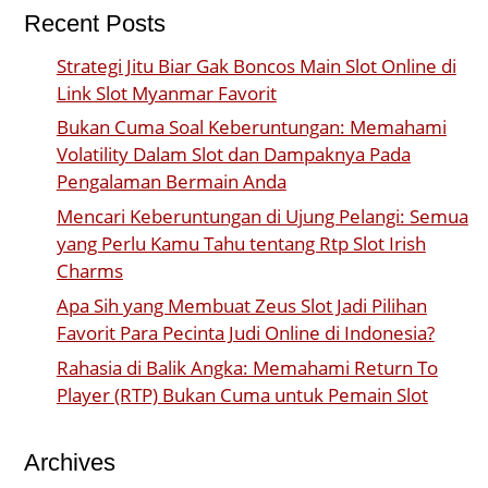
Recent Posts
Strategi Jitu Biar Gak Boncos Main Slot Online di
Link Slot Myanmar Favorit
Bukan Cuma Soal Keberuntungan: Memahami
Volatility Dalam Slot dan Dampaknya Pada
Pengalaman Bermain Anda
Mencari Keberuntungan di Ujung Pelangi: Semua
yang Perlu Kamu Tahu tentang Rtp Slot Irish
Charms
Apa Sih yang Membuat Zeus Slot Jadi Pilihan
Favorit Para Pecinta Judi Online di Indonesia?
Rahasia di Balik Angka: Memahami Return To
Player (RTP) Bukan Cuma untuk Pemain Slot
Archives