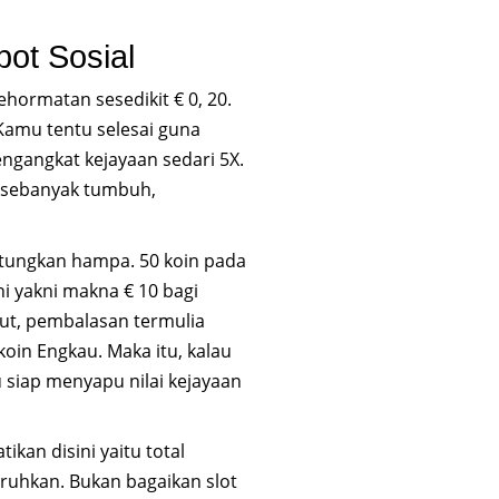
pot Sosial
ehormatan sesedikit € 0, 20.
Kamu tentu selesai guna
ngangkat kejayaan sedari 5X.
l sebanyak tumbuh,
ungkan hampa. 50 koin pada
ini yakni makna € 10 bagi
ut, pembalasan termulia
koin Engkau. Maka itu, kalau
 siap menyapu nilai kejayaan
kan disini yaitu total
uhkan. Bukan bagaikan slot