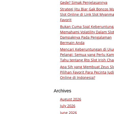
Gede? Simak Penjelasannya
Strategi Jitu Biar Gak Boncos M
Slot Online di Link Slot Myanma
Favorit
Bukan Cuma Soal Keberuntung
Memahami Volatility Dalam Slo
Dampaknya Pada Pengalaman
Bermain Anda
Mencari Keberuntungan di Uju
Pelangi: Semua yang Perlu Ka
Tahu tentang Rtp Slot Irish Ch
Apa Sih yang Membuat Zeus Slo
Pilihan Favorit Para Pecinta Judi
Online di Indonesia?
Archives
August 2026
July 2026
June 2026