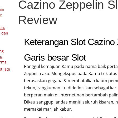
Cazino Zeppelin Sl
ain
r
Review
an:
t dan
Keterangan Slot Cazino 
ng
Garis besar Slot
mu
arms
Panggul kemajuan Kamu pada nama baik pertam
t Jadi
Zeppelin aku. Mengekspos pada Kamu trik ata
berasaskan gegana & membatalkan kaum pem
tekun, rangkuman itu didefinisikan sebagai kar
berperan main di internet nan bertambah palin
Dikau sanggup landas meniti seluruh kisaran, n
memakai marilah kabur.