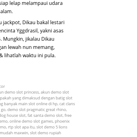
siap lelap melampaui udara
alam.
jackpot, Dikau bakal lestari
cinta Yggdrasil, yakni asas
. Mungkin, jikalau Dikau
gan lewah nun memang,
 lihatlah waktu ini pula.
cor
un demo slot princess
,
akun demo slot
pakah yang dimaksud dengan batig slot
g banyak main slot online di hp
,
cat clans
 go
,
demo slot pragmatic great rhino
,
dog house slot
,
fat santa demo slot
,
free
 demo
,
online demo slot games
,
phoenix
demo
,
rtp slot apa itu
,
slot demo 5 lions
o mudah maxwin
,
slot demo rupiah