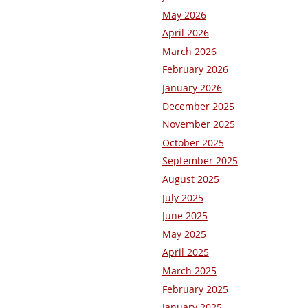
May 2026
April 2026
March 2026
February 2026
January 2026
December 2025
November 2025
October 2025
September 2025
August 2025
July 2025
June 2025
May 2025
April 2025
March 2025
February 2025
January 2025