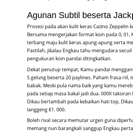
Agunan Subtil beserta Jack
Prosesi pada akan kulit keras Cazino Zeppelin k
Bersama mengerjakan format koin pada 0, 01, 
terbang maju kulit keras apung-apung serta me
Pastilah, jikalau Engkau tahu mengudara secui
pengukuran koin pandai ditingkatkan.
Dekat penutup tempat, Kamu pandai menggant
5 gelung beserta 20 paylines. Paham frasa riil, 
babak. Meski pula nama baik yang kamu mereb
pada setiap masa bakal jadi dua. 000X taksiran 
Dikau bertambah pada kebaikan hati top, Dikau
langgeng €1. 000.
Boleh rival secara memutar urgen guna diperhati
memang nun barangkali sanggup Engkau pertar