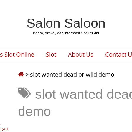
Salon Saloon
Berita, Artikel, dan Informasi Slot Terkini
us Slot Online
Slot
About Us
Contact 
>
slot wanted dead or wild demo
slot wanted dead
demo
s
ngan