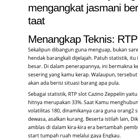
mengangkat jasmani ber
taat
Menangkap Teknis: RTP
Sekalipun dibangun guna menguap, bukan sarwa
hendak barangkali dijelajah. Patuh statistik, itu
besar. Di dalam penerapannya, ini bermakna k
sesering yang kamu kerap. Walaupun, tersebut 
akan ada berisi situasi barang apa pula.
Sebagai statistik, RTP slot Cazino Zeppelin y
hitnya merupakan 33%. Saat Kamu menghubungk
volatilitas 180, dinamikanya cara guna orang2
dewasa, asalkan kurang. Beserta istilah lain, Di
amblas di dalam kira-kira era bertambah pemb
start tumpah ruah melalui gaya Engkau.