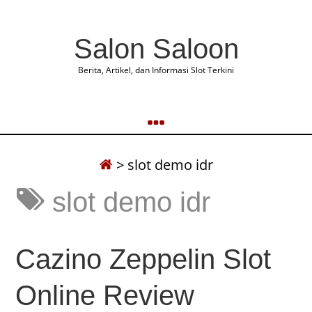
Salon Saloon
Berita, Artikel, dan Informasi Slot Terkini
>
slot demo idr
slot demo idr
Cazino Zeppelin Slot
Online Review