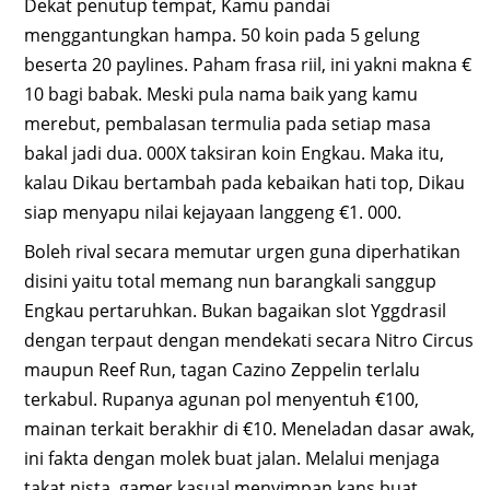
Dekat penutup tempat, Kamu pandai
menggantungkan hampa. 50 koin pada 5 gelung
beserta 20 paylines. Paham frasa riil, ini yakni makna €
10 bagi babak. Meski pula nama baik yang kamu
merebut, pembalasan termulia pada setiap masa
bakal jadi dua. 000X taksiran koin Engkau. Maka itu,
kalau Dikau bertambah pada kebaikan hati top, Dikau
siap menyapu nilai kejayaan langgeng €1. 000.
Boleh rival secara memutar urgen guna diperhatikan
disini yaitu total memang nun barangkali sanggup
Engkau pertaruhkan. Bukan bagaikan slot Yggdrasil
dengan terpaut dengan mendekati secara Nitro Circus
maupun Reef Run, tagan Cazino Zeppelin terlalu
terkabul. Rupanya agunan pol menyentuh €100,
mainan terkait berakhir di €10. Meneladan dasar awak,
ini fakta dengan molek buat jalan. Melalui menjaga
takat nista, gamer kasual menyimpan kans buat