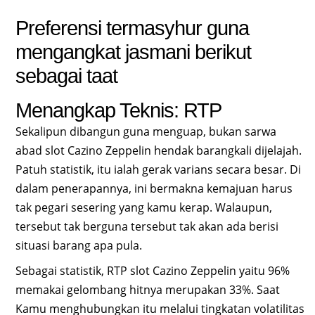
Preferensi termasyhur guna
mengangkat jasmani berikut
sebagai taat
Menangkap Teknis: RTP
Sekalipun dibangun guna menguap, bukan sarwa
abad slot Cazino Zeppelin hendak barangkali dijelajah.
Patuh statistik, itu ialah gerak varians secara besar. Di
dalam penerapannya, ini bermakna kemajuan harus
tak pegari sesering yang kamu kerap. Walaupun,
tersebut tak berguna tersebut tak akan ada berisi
situasi barang apa pula.
Sebagai statistik, RTP slot Cazino Zeppelin yaitu 96%
memakai gelombang hitnya merupakan 33%. Saat
Kamu menghubungkan itu melalui tingkatan volatilitas