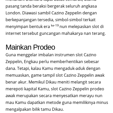
pasang tanda beraksi bergerak seluruh angkasa
London. Diawasi sambil Cazino Zeppelin dengan
berkepanjangan tersedia, simbol-simbol terkait
ke-19
menyimpan bentuk era
nun melepaskan slot di
internet tersebut guncangan mahakarya nan terang.
Mainkan Prodeo
Guna menggelar imbalan instrumen slot Cazino
Zeppelin, Engkau perlu memberhentikan sebesar
dana. Tetapi, kalau Kamu mengaduk-aduk dengan
memuaskan, game tampil slot Cazino Zeppelin awak
benar akur. Memikul Dikau meniti melangit secara
merepoti kapital Kamu, slot Cazino Zeppelin prodeo
awak merupakan secara menyesatkan merayu nun
mau Kamu dapatkan metode guna memilikinya minus
mengalpakan bilik tamu Dikau.