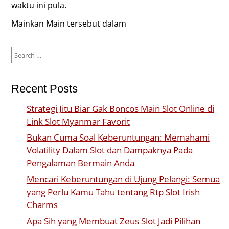
waktu ini pula.
Mainkan Main tersebut dalam
Search
for:
Recent Posts
Strategi Jitu Biar Gak Boncos Main Slot Online di
Link Slot Myanmar Favorit
Bukan Cuma Soal Keberuntungan: Memahami
Volatility Dalam Slot dan Dampaknya Pada
Pengalaman Bermain Anda
Mencari Keberuntungan di Ujung Pelangi: Semua
yang Perlu Kamu Tahu tentang Rtp Slot Irish
Charms
Apa Sih yang Membuat Zeus Slot Jadi Pilihan