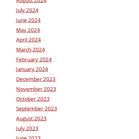
August 2024
July 2024
June 2024
May 2024
April 2024
March 2024
February 2024
January 2024
December 2023
November 2023
October 2023
September 2023
August 2023
July 2023
June 2023