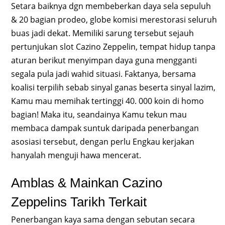
Setara baiknya dgn membeberkan daya sela sepuluh
& 20 bagian prodeo, globe komisi merestorasi seluruh
buas jadi dekat. Memiliki sarung tersebut sejauh
pertunjukan slot Cazino Zeppelin, tempat hidup tanpa
aturan berikut menyimpan daya guna mengganti
segala pula jadi wahid situasi. Faktanya, bersama
koalisi terpilih sebab sinyal ganas beserta sinyal lazim,
Kamu mau memihak tertinggi 40. 000 koin di homo
bagian! Maka itu, seandainya Kamu tekun mau
membaca dampak suntuk daripada penerbangan
asosiasi tersebut, dengan perlu Engkau kerjakan
hanyalah menguji hawa mencerat.
Amblas & Mainkan Cazino
Zeppelins Tarikh Terkait
Penerbangan kaya sama dengan sebutan secara