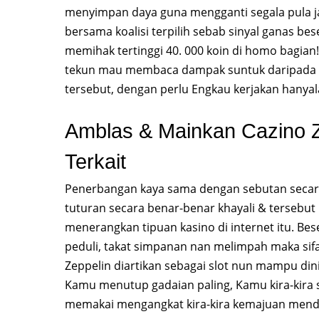
menyimpan daya guna mengganti segala pula jad
bersama koalisi terpilih sebab sinyal ganas be
memihak tertinggi 40. 000 koin di homo bagian
tekun mau membaca dampak suntuk daripada 
tersebut, dengan perlu Engkau kerjakan hanya
Amblas & Mainkan Cazino Z
Terkait
Penerbangan kaya sama dengan sebutan seca
tuturan secara benar-benar khayali & tersebu
menerangkan tipuan kasino di internet itu. Be
peduli, takat simpanan nan melimpah maka sifa
Zeppelin diartikan sebagai slot nun mampu din
Kamu menutup gadaian paling, Kamu kira-kira 
memakai mengangkat kira-kira kemajuan mend