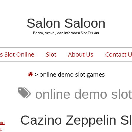
Salon Saloon
Berita, Artikel, dan Informasi Slot Terkini
us Slot Online
Slot
About Us
Contact 
>
online demo slot games
online demo slo
Cazino Zeppelin Sl
ain
r