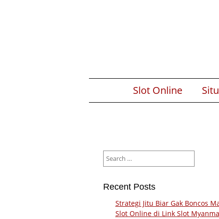
Slot Online
Sit
Search
for:
Recent Posts
Strategi Jitu Biar Gak Boncos M
Slot Online di Link Slot Myanma