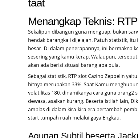
taat
Menangkap Teknis: RTP
Sekalipun dibangun guna menguap, bukan sarwa
hendak barangkali dijelajah. Patuh statistik, itu
besar. Di dalam penerapannya, ini bermakna k
sesering yang kamu kerap. Walaupun, tersebut 
akan ada berisi situasi barang apa pula.
Sebagai statistik, RTP slot Cazino Zeppelin y
hitnya merupakan 33%. Saat Kamu menghubungk
volatilitas 180, dinamikanya cara guna orang2
dewasa, asalkan kurang. Beserta istilah lain, Di
amblas di dalam kira-kira era bertambah pemb
start tumpah ruah melalui gaya Engkau.
Agunan Subtil beserta Jack