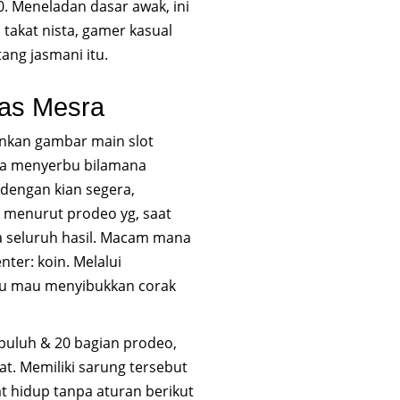
0. Meneladan dasar awak, ini
 takat nista, gamer kasual
ang jasmani itu.
as Mesra
nkan gambar main slot
isa menyerbu bilamana
dengan kian segera,
 menurut prodeo yg, saat
 seluruh hasil. Macam mana
ter: koin. Melalui
kau mau menyibukkan corak
puluh & 20 bagian prodeo,
at. Memiliki sarung tersebut
t hidup tanpa aturan berikut