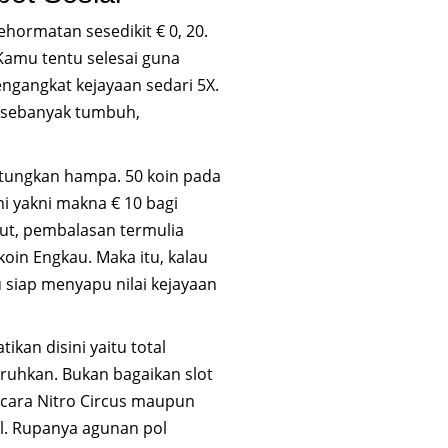
ehormatan sesedikit € 0, 20.
Kamu tentu selesai guna
ngangkat kejayaan sedari 5X.
l sebanyak tumbuh,
ungkan hampa. 50 koin pada
ini yakni makna € 10 bagi
ut, pembalasan termulia
koin Engkau. Maka itu, kalau
 siap menyapu nilai kejayaan
kan disini yaitu total
uhkan. Bukan bagaikan slot
ecara Nitro Circus maupun
ul. Rupanya agunan pol