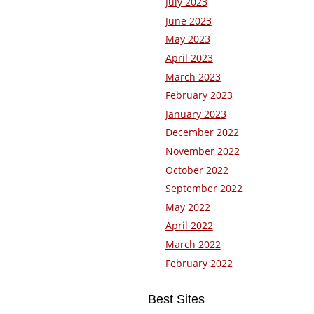
July 2023
June 2023
May 2023
April 2023
March 2023
February 2023
January 2023
December 2022
November 2022
October 2022
September 2022
May 2022
April 2022
March 2022
February 2022
Best Sites