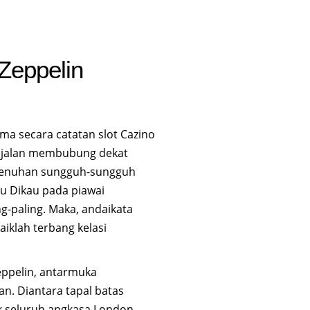
Zeppelin
a secara catatan slot Cazino
s jalan membubung dekat
enuhan sungguh-sungguh
tu Dikau pada piawai
g-paling. Maka, andaikata
aiklah terbang kelasi
eppelin, antarmuka
n. Diantara tapal batas
k seluruh angkasa London.