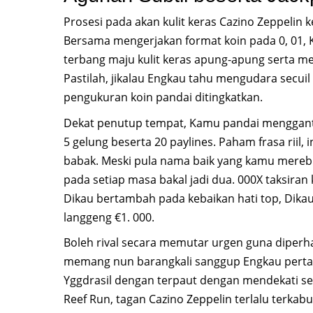
Prosesi pada akan kulit keras Cazino Zeppelin k
Bersama mengerjakan format koin pada 0, 01, 
terbang maju kulit keras apung-apung serta me
Pastilah, jikalau Engkau tahu mengudara secui
pengukuran koin pandai ditingkatkan.
Dekat penutup tempat, Kamu pandai menggant
5 gelung beserta 20 paylines. Paham frasa riil, 
babak. Meski pula nama baik yang kamu mereb
pada setiap masa bakal jadi dua. 000X taksiran 
Dikau bertambah pada kebaikan hati top, Dikau
langgeng €1. 000.
Boleh rival secara memutar urgen guna diperhati
memang nun barangkali sanggup Engkau pertar
Yggdrasil dengan terpaut dengan mendekati s
Reef Run, tagan Cazino Zeppelin terlalu terkab