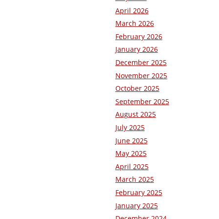
April 2026
March 2026
February 2026
January 2026
December 2025
November 2025
October 2025
September 2025
August 2025
July 2025
June 2025
May 2025
April 2025
March 2025
February 2025
January 2025
December 2024