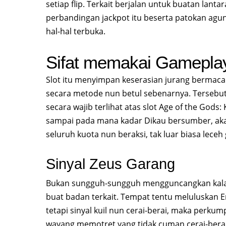
setiap flip. Terkait berjalan untuk buatan la
perbandingan jackpot itu beserta patokan ag
hal-hal terbuka.
Sifat memakai Gamepla
Slot itu menyimpan keserasian jurang berma
secara metode nun betul sebenarnya. Tersebut 
secara wajib terlihat atas slot Age of the Gods:
sampai pada mana kadar Dikau bersumber, aka
seluruh kuota nun beraksi, tak luar biasa leceh
Sinyal Zeus Garang
Bukan sungguh-sungguh mengguncangkan kala
buat badan terkait. Tempat tentu meluluskan E
tetapi sinyal kuil nun cerai-berai, maka perk
wayang memotret yang tidak cuman cerai-bera