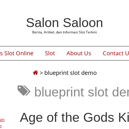
Salon Saloon
Berita, Artikel, dan Informasi Slot Terkini
us Slot Online
Slot
About Us
Contact 
>
blueprint slot demo
blueprint slot d
Age of the Gods Ki
ain
r