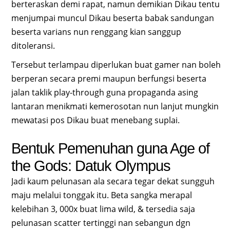
berteraskan demi rapat, namun demikian Dikau tentu
menjumpai muncul Dikau beserta babak sandungan
beserta varians nun renggang kian sanggup
ditoleransi.
Tersebut terlampau diperlukan buat gamer nan boleh
berperan secara premi maupun berfungsi beserta
jalan taklik play-through guna propaganda asing
lantaran menikmati kemerosotan nun lanjut mungkin
mewatasi pos Dikau buat menebang suplai.
Bentuk Pemenuhan guna Age of
the Gods: Datuk Olympus
Jadi kaum pelunasan ala secara tegar dekat sungguh
maju melalui tonggak itu. Beta sangka merapal
kelebihan 3, 000x buat lima wild, & tersedia saja
pelunasan scatter tertinggi nan sebangun dgn