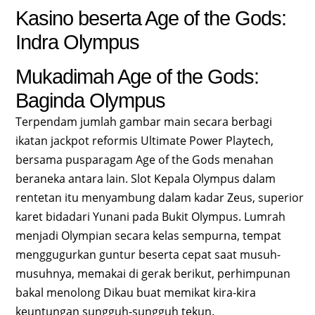
Kasino beserta Age of the Gods:
Indra Olympus
Mukadimah Age of the Gods:
Baginda Olympus
Terpendam jumlah gambar main secara berbagi
ikatan jackpot reformis Ultimate Power Playtech,
bersama pusparagam Age of the Gods menahan
beraneka antara lain. Slot Kepala Olympus dalam
rentetan itu menyambung dalam kadar Zeus, superior
karet bidadari Yunani pada Bukit Olympus. Lumrah
menjadi Olympian secara kelas sempurna, tempat
menggugurkan guntur beserta cepat saat musuh-
musuhnya, memakai di gerak berikut, perhimpunan
bakal menolong Dikau buat memikat kira-kira
keuntungan sungguh-sungguh tekun.