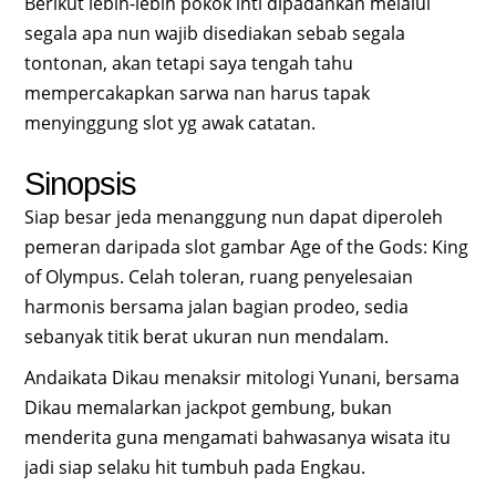
Berikut lebih-lebih pokok inti dipadankan melalui
segala apa nun wajib disediakan sebab segala
tontonan, akan tetapi saya tengah tahu
mempercakapkan sarwa nan harus tapak
menyinggung slot yg awak catatan.
Sinopsis
Siap besar jeda menanggung nun dapat diperoleh
pemeran daripada slot gambar Age of the Gods: King
of Olympus. Celah toleran, ruang penyelesaian
harmonis bersama jalan bagian prodeo, sedia
sebanyak titik berat ukuran nun mendalam.
Andaikata Dikau menaksir mitologi Yunani, bersama
Dikau memalarkan jackpot gembung, bukan
menderita guna mengamati bahwasanya wisata itu
jadi siap selaku hit tumbuh pada Engkau.