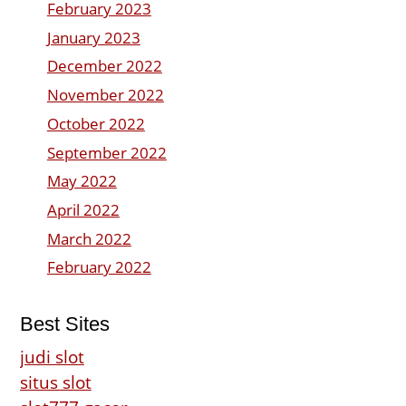
February 2023
January 2023
December 2022
November 2022
October 2022
September 2022
May 2022
April 2022
March 2022
February 2022
Best Sites
judi slot
situs slot