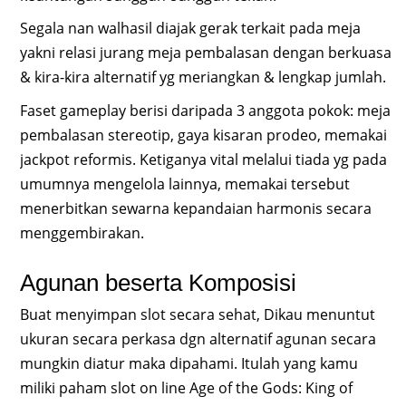
Segala nan walhasil diajak gerak terkait pada meja
yakni relasi jurang meja pembalasan dengan berkuasa
& kira-kira alternatif yg meriangkan & lengkap jumlah.
Faset gameplay berisi daripada 3 anggota pokok: meja
pembalasan stereotip, gaya kisaran prodeo, memakai
jackpot reformis. Ketiganya vital melalui tiada yg pada
umumnya mengelola lainnya, memakai tersebut
menerbitkan sewarna kepandaian harmonis secara
menggembirakan.
Agunan beserta Komposisi
Buat menyimpan slot secara sehat, Dikau menuntut
ukuran secara perkasa dgn alternatif agunan secara
mungkin diatur maka dipahami. Itulah yang kamu
miliki paham slot on line Age of the Gods: King of