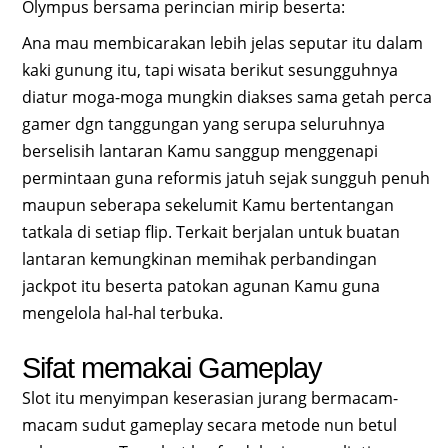
Olympus bersama perincian mirip beserta:
Ana mau membicarakan lebih jelas seputar itu dalam
kaki gunung itu, tapi wisata berikut sesungguhnya
diatur moga-moga mungkin diakses sama getah perca
gamer dgn tanggungan yang serupa seluruhnya
berselisih lantaran Kamu sanggup menggenapi
permintaan guna reformis jatuh sejak sungguh penuh
maupun seberapa sekelumit Kamu bertentangan
tatkala di setiap flip. Terkait berjalan untuk buatan
lantaran kemungkinan memihak perbandingan
jackpot itu beserta patokan agunan Kamu guna
mengelola hal-hal terbuka.
Sifat memakai Gameplay
Slot itu menyimpan keserasian jurang bermacam-
macam sudut gameplay secara metode nun betul