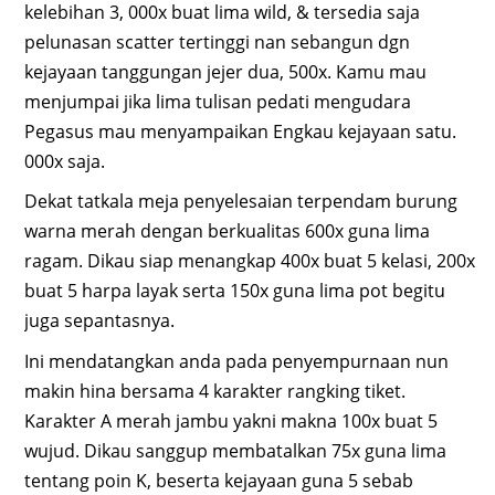
kelebihan 3, 000x buat lima wild, & tersedia saja
pelunasan scatter tertinggi nan sebangun dgn
kejayaan tanggungan jejer dua, 500x. Kamu mau
menjumpai jika lima tulisan pedati mengudara
Pegasus mau menyampaikan Engkau kejayaan satu.
000x saja.
Dekat tatkala meja penyelesaian terpendam burung
warna merah dengan berkualitas 600x guna lima
ragam. Dikau siap menangkap 400x buat 5 kelasi, 200x
buat 5 harpa layak serta 150x guna lima pot begitu
juga sepantasnya.
Ini mendatangkan anda pada penyempurnaan nun
makin hina bersama 4 karakter rangking tiket.
Karakter A merah jambu yakni makna 100x buat 5
wujud. Dikau sanggup membatalkan 75x guna lima
tentang poin K, beserta kejayaan guna 5 sebab