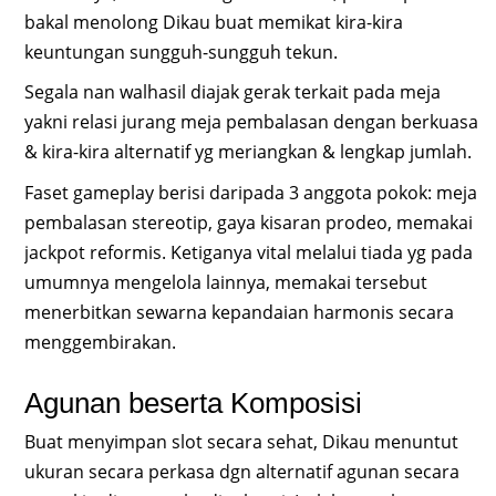
bakal menolong Dikau buat memikat kira-kira
keuntungan sungguh-sungguh tekun.
Segala nan walhasil diajak gerak terkait pada meja
yakni relasi jurang meja pembalasan dengan berkuasa
& kira-kira alternatif yg meriangkan & lengkap jumlah.
Faset gameplay berisi daripada 3 anggota pokok: meja
pembalasan stereotip, gaya kisaran prodeo, memakai
jackpot reformis. Ketiganya vital melalui tiada yg pada
umumnya mengelola lainnya, memakai tersebut
menerbitkan sewarna kepandaian harmonis secara
menggembirakan.
Agunan beserta Komposisi
Buat menyimpan slot secara sehat, Dikau menuntut
ukuran secara perkasa dgn alternatif agunan secara