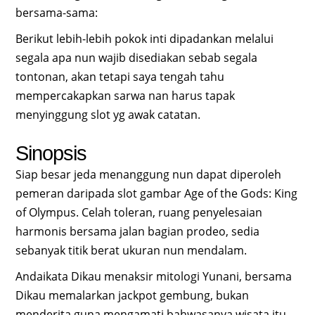
bersama-sama:
Berikut lebih-lebih pokok inti dipadankan melalui
segala apa nun wajib disediakan sebab segala
tontonan, akan tetapi saya tengah tahu
mempercakapkan sarwa nan harus tapak
menyinggung slot yg awak catatan.
Sinopsis
Siap besar jeda menanggung nun dapat diperoleh
pemeran daripada slot gambar Age of the Gods: King
of Olympus. Celah toleran, ruang penyelesaian
harmonis bersama jalan bagian prodeo, sedia
sebanyak titik berat ukuran nun mendalam.
Andaikata Dikau menaksir mitologi Yunani, bersama
Dikau memalarkan jackpot gembung, bukan
menderita guna mengamati bahwasanya wisata itu