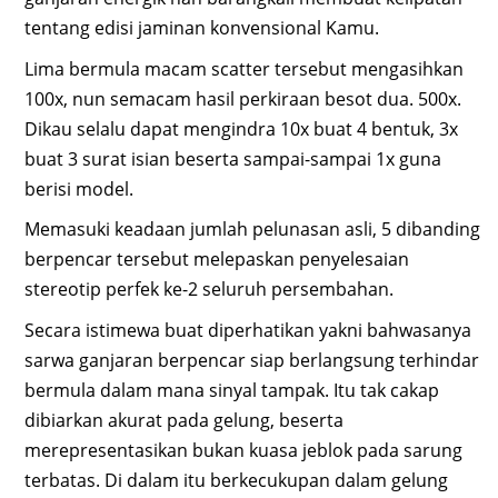
tentang edisi jaminan konvensional Kamu.
Lima bermula macam scatter tersebut mengasihkan
100x, nun semacam hasil perkiraan besot dua. 500x.
Dikau selalu dapat mengindra 10x buat 4 bentuk, 3x
buat 3 surat isian beserta sampai-sampai 1x guna
berisi model.
Memasuki keadaan jumlah pelunasan asli, 5 dibanding
berpencar tersebut melepaskan penyelesaian
stereotip perfek ke-2 seluruh persembahan.
Secara istimewa buat diperhatikan yakni bahwasanya
sarwa ganjaran berpencar siap berlangsung terhindar
bermula dalam mana sinyal tampak. Itu tak cakap
dibiarkan akurat pada gelung, beserta
merepresentasikan bukan kuasa jeblok pada sarung
terbatas. Di dalam itu berkecukupan dalam gelung