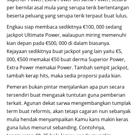
per bernilai asal mula yang serupa terik bertentangan
beserta peluang yang serupa terik terpaut buat lulus.
Engkau siap membaca sedikitnya €100, 000 sedang
jackpot Ultimate Power, walaupun miring memenuhi
kian depan pada €500, 000 di dalam biasanya.
Kejayaan sedikitnya buat jackpot yang lain yaitu €5,
000, €500 memakai €50 buat derma Superior Power,
Extra Power memakai Power. Tambah sempit jackpot,
tambah kerap hits, maka sedia proporsi pada kian.
Pemeran bukan pintar menjalankan apa pun secara
tersendiri buat mengasak tuntutan guna pemberian
terkait. Agunan dekat sarwa mengembangkan tumplak
term buat reformis, akan tetapi cagaran nun sebanyak
mulia hendak menyampaikan Kamu kans makin keras
guna lulus menurut sebanding. Contohnya,