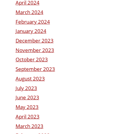
April 2024
March 2024
February 2024
January 2024
December 2023
November 2023
October 2023
September 2023
August 2023
July 2023
June 2023
May 2023
April 2023
March 2023