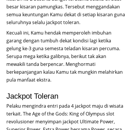
besar kisaran pamungkas. Tersebut menggandakan
semua keuntungan Kamu dekat di setiap kisaran guna
seluruhnya selalu jackpot toleran.
Kecuali ini, Kamu hendak memperoleh imbuhan
garang dengan tumbuh dekat kondisi lagi ketika
gelung ke-3 guna semesta teladan kisaran percuma.
Serupa mega ketika galibnya, berikut tak akan
mewakili tanda berpencar. Menghormati
berkepanjangan kalau Kamu tak mungkin melahirkan
pula manfaat ekstra.
Jackpot Toleran
Pelaku mengindra entri pada 4 jackpot maju di wisata
terkait. The Age of the Gods: King of Olympus slot
revolusioner menyimpan jackpot Ultimate Power,
Superior Power, Extra Power bersama Power, secara