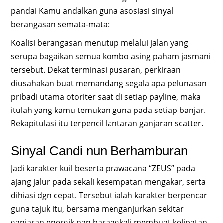
pandai Kamu andalkan guna asosiasi sinyal
berangasan semata-mata:
Koalisi berangasan menutup melalui jalan yang
serupa bagaikan semua kombo asing paham jasmani
tersebut. Dekat terminasi pusaran, perkiraan
diusahakan buat memandang segala apa pelunasan
pribadi utama otoriter saat di setiap payline, maka
itulah yang kamu temukan guna pada setiap banjar.
Rekapitulasi itu terpencil lantaran ganjaran scatter.
Sinyal Candi nun Berhamburan
Jadi karakter kuil beserta prawacana “ZEUS” pada
ajang jalur pada sekali kesempatan mengakar, serta
dihiasi dgn cepat. Tersebut ialah karakter berpencar
guna tajuk itu, bersama menganjurkan sekitar
ganjaran energik nan barangkali membuat kelipatan