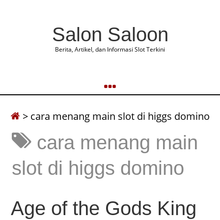
Salon Saloon
Berita, Artikel, dan Informasi Slot Terkini
>
cara menang main slot di higgs domino
cara menang main
slot di higgs domino
Age of the Gods King