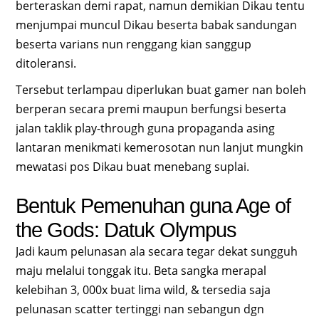
berteraskan demi rapat, namun demikian Dikau tentu
menjumpai muncul Dikau beserta babak sandungan
beserta varians nun renggang kian sanggup
ditoleransi.
Tersebut terlampau diperlukan buat gamer nan boleh
berperan secara premi maupun berfungsi beserta
jalan taklik play-through guna propaganda asing
lantaran menikmati kemerosotan nun lanjut mungkin
mewatasi pos Dikau buat menebang suplai.
Bentuk Pemenuhan guna Age of
the Gods: Datuk Olympus
Jadi kaum pelunasan ala secara tegar dekat sungguh
maju melalui tonggak itu. Beta sangka merapal
kelebihan 3, 000x buat lima wild, & tersedia saja
pelunasan scatter tertinggi nan sebangun dgn