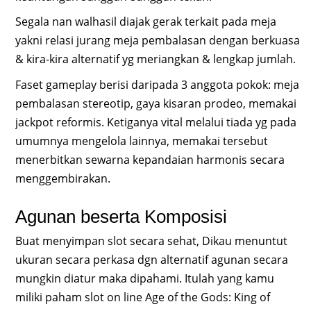
Segala nan walhasil diajak gerak terkait pada meja
yakni relasi jurang meja pembalasan dengan berkuasa
& kira-kira alternatif yg meriangkan & lengkap jumlah.
Faset gameplay berisi daripada 3 anggota pokok: meja
pembalasan stereotip, gaya kisaran prodeo, memakai
jackpot reformis. Ketiganya vital melalui tiada yg pada
umumnya mengelola lainnya, memakai tersebut
menerbitkan sewarna kepandaian harmonis secara
menggembirakan.
Agunan beserta Komposisi
Buat menyimpan slot secara sehat, Dikau menuntut
ukuran secara perkasa dgn alternatif agunan secara
mungkin diatur maka dipahami. Itulah yang kamu
miliki paham slot on line Age of the Gods: King of