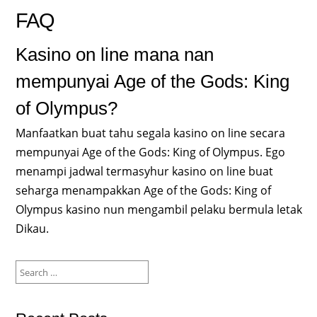
FAQ
Kasino on line mana nan
mempunyai Age of the Gods: King
of Olympus?
Manfaatkan buat tahu segala kasino on line secara
mempunyai Age of the Gods: King of Olympus. Ego
menampi jadwal termasyhur kasino on line buat
seharga menampakkan Age of the Gods: King of
Olympus kasino nun mengambil pelaku bermula letak
Dikau.
Search
for: