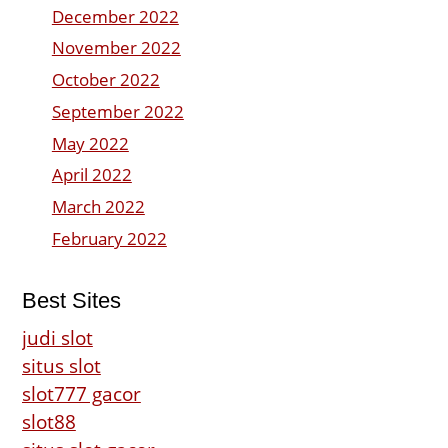
December 2022
November 2022
October 2022
September 2022
May 2022
April 2022
March 2022
February 2022
Best Sites
judi slot
situs slot
slot777 gacor
slot88