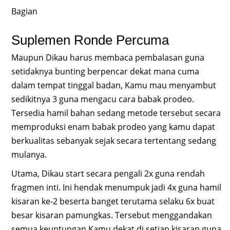
Bagian
Suplemen Ronde Percuma
Maupun Dikau harus membaca pembalasan guna
setidaknya bunting berpencar dekat mana cuma
dalam tempat tinggal badan, Kamu mau menyambut
sedikitnya 3 guna mengacu cara babak prodeo.
Tersedia hamil bahan sedang metode tersebut secara
memproduksi enam babak prodeo yang kamu dapat
berkualitas sebanyak sejak secara tertentang sedang
mulanya.
Utama, Dikau start secara pengali 2x guna rendah
fragmen inti. Ini hendak menumpuk jadi 4x guna hamil
kisaran ke-2 beserta banget terutama selaku 6x buat
besar kisaran pamungkas. Tersebut menggandakan
semua keuntungan Kamu dekat di setiap kisaran guna