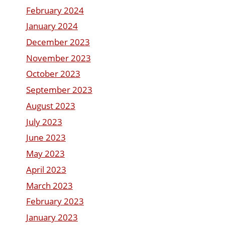
February 2024
January 2024
December 2023
November 2023
October 2023
September 2023
August 2023
July 2023
June 2023
May 2023
April 2023
March 2023
February 2023
January 2023