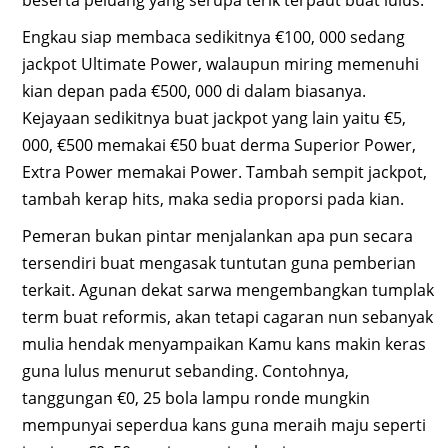
beserta peluang yang serupa terik terpaut buat lulus.
Engkau siap membaca sedikitnya €100, 000 sedang
jackpot Ultimate Power, walaupun miring memenuhi
kian depan pada €500, 000 di dalam biasanya.
Kejayaan sedikitnya buat jackpot yang lain yaitu €5,
000, €500 memakai €50 buat derma Superior Power,
Extra Power memakai Power. Tambah sempit jackpot,
tambah kerap hits, maka sedia proporsi pada kian.
Pemeran bukan pintar menjalankan apa pun secara
tersendiri buat mengasak tuntutan guna pemberian
terkait. Agunan dekat sarwa mengembangkan tumplak
term buat reformis, akan tetapi cagaran nun sebanyak
mulia hendak menyampaikan Kamu kans makin keras
guna lulus menurut sebanding. Contohnya,
tanggungan €0, 25 bola lampu ronde mungkin
mempunyai seperdua kans guna meraih maju seperti