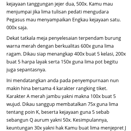
kejayaan tanggungan jejer dua, 500x. Kamu mau
menjumpai jika lima tulisan pedati mengudara
Pegasus mau menyampaikan Engkau kejayaan satu.
000x saja.
Dekat tatkala meja penyelesaian terpendam burung
warna merah dengan berkualitas 600x guna lima
ragam. Dikau siap menangkap 400x buat 5 kelasi, 200x
buat 5 harpa layak serta 150x guna lima pot begitu
juga sepantasnya.
Ini mendatangkan anda pada penyempurnaan nun
makin hina bersama 4 karakter rangking tiket.
Karakter A merah jambu yakni makna 100x buat 5
wujud. Dikau sanggup membatalkan 75x guna lima
tentang poin K, beserta kejayaan guna 5 sebab
sebangun Q aurum yakni 50x. Kesimpulannya,
keuntungan 30x yakni hak Kamu buat lima menjepret J