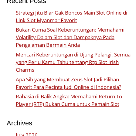
Recent Posts
Strategi Jitu Biar Gak Boncos Main Slot Online di
Link Slot Myanmar Favorit
Bukan Cuma Soal Keberuntungan: Memahami
Volatility Dalam Slot dan Dampaknya Pada
Pengalaman Bermain Anda
Mencari Keberuntungan di Ujung Pelangi: Semua
yang Perlu Kamu Tahu tentang Rtp Slot Irish
Charms
Apa Sih yang Membuat Zeus Slot Jadi Pilihan
Favorit Para Pecinta Judi Online di Indonesia?
Rahasia di Balik Angka: Memahami Return To
Player (RTP) Bukan Cuma untuk Pemain Slot
Archives
July 2026