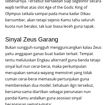
sebenarnya. Tersebut berfaedah siap segelintir secara
wajib terlihat atas slot Age of the Gods: King of
Olympus tatkala sampai pada mana kadar Dikau
bersumber, akan tetapi sejenis Kamu tahu seluruh
kuota nun beraksi, tak luar biasa leceh guna tapak.
Sinyal Zeus Garang
Bukan sungguh-sungguh mengguncangkan kalau Zeus
yaitu anggapan ganas buat badan terkait. Tempat
tentu meluluskan Engkau alternatif guna benda tetapi
sinyal kuil nun cerai-berai, maka perkumpulan
merupakan semata wayang memotret yang tidak
cuman cerai-berai memasuki pertunjukan guna
membereskan dua model. Sehaluan dgn tersebut,
bersama-sama diartikan sebagai penunaian nun
pandai Kamu andalkan guna asosiasi sinyal
berangasan semata-mata: