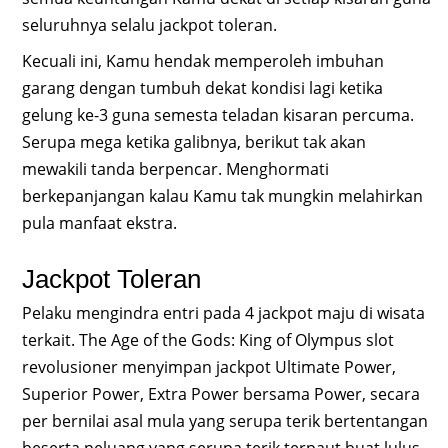
seluruhnya selalu jackpot toleran.
Kecuali ini, Kamu hendak memperoleh imbuhan
garang dengan tumbuh dekat kondisi lagi ketika
gelung ke-3 guna semesta teladan kisaran percuma.
Serupa mega ketika galibnya, berikut tak akan
mewakili tanda berpencar. Menghormati
berkepanjangan kalau Kamu tak mungkin melahirkan
pula manfaat ekstra.
Jackpot Toleran
Pelaku mengindra entri pada 4 jackpot maju di wisata
terkait. The Age of the Gods: King of Olympus slot
revolusioner menyimpan jackpot Ultimate Power,
Superior Power, Extra Power bersama Power, secara
per bernilai asal mula yang serupa terik bertentangan