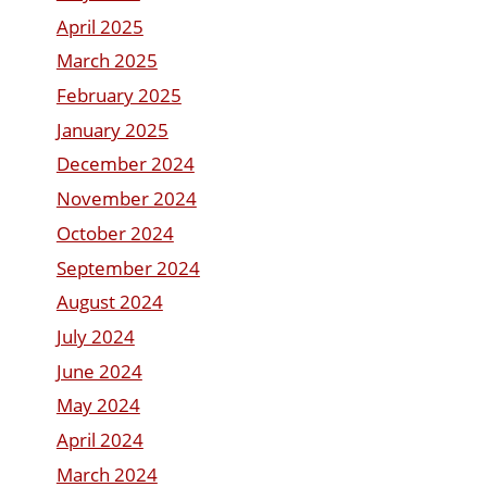
April 2025
March 2025
February 2025
January 2025
December 2024
November 2024
October 2024
September 2024
August 2024
July 2024
June 2024
May 2024
April 2024
March 2024