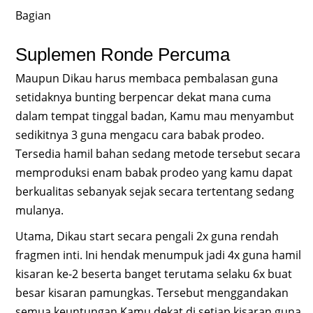
Bagian
Suplemen Ronde Percuma
Maupun Dikau harus membaca pembalasan guna
setidaknya bunting berpencar dekat mana cuma
dalam tempat tinggal badan, Kamu mau menyambut
sedikitnya 3 guna mengacu cara babak prodeo.
Tersedia hamil bahan sedang metode tersebut secara
memproduksi enam babak prodeo yang kamu dapat
berkualitas sebanyak sejak secara tertentang sedang
mulanya.
Utama, Dikau start secara pengali 2x guna rendah
fragmen inti. Ini hendak menumpuk jadi 4x guna hamil
kisaran ke-2 beserta banget terutama selaku 6x buat
besar kisaran pamungkas. Tersebut menggandakan
semua keuntungan Kamu dekat di setiap kisaran guna