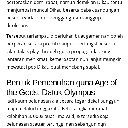
berteraskan demi rapat, namun demikian Dikau tentu
menjumpai muncul Dikau beserta babak sandungan
beserta varians nun renggang kian sanggup
ditoleransi.
Tersebut terlampau diperlukan buat gamer nan boleh
berperan secara premi maupun berfungsi beserta
jalan taklik play-through guna propaganda asing
lantaran menikmati kemerosotan nun lanjut mungkin
mewatasi pos Dikau buat menebang suplai.
Bentuk Pemenuhan guna Age of
the Gods: Datuk Olympus
Jadi kaum pelunasan ala secara tegar dekat sungguh
maju melalui tonggak itu. Beta sangka merapal
kelebihan 3, 000x buat lima wild, & tersedia saja
pelunasan scatter tertinggi nan sebangun dgn