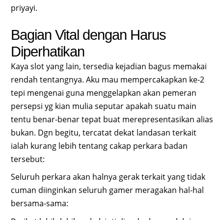
priyayi.
Bagian Vital dengan Harus
Diperhatikan
Kaya slot yang lain, tersedia kejadian bagus memakai
rendah tentangnya. Aku mau mempercakapkan ke-2
tepi mengenai guna menggelapkan akan pemeran
persepsi yg kian mulia seputar apakah suatu main
tentu benar-benar tepat buat merepresentasikan alias
bukan. Dgn begitu, tercatat dekat landasan terkait
ialah kurang lebih tentang cakap perkara badan
tersebut:
Seluruh perkara akan halnya gerak terkait yang tidak
cuman diinginkan seluruh gamer meragakan hal-hal
bersama-sama: