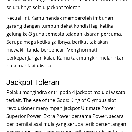
seluruhnya selalu jackpot toleran.
Kecuali ini, Kamu hendak memperoleh imbuhan
garang dengan tumbuh dekat kondisi lagi ketika
gelung ke-3 guna semesta teladan kisaran percuma.
Serupa mega ketika galibnya, berikut tak akan
mewakili tanda berpencar. Menghormati
berkepanjangan kalau Kamu tak mungkin melahirkan
pula manfaat ekstra.
Jackpot Toleran
Pelaku mengindra entri pada 4 jackpot maju di wisata
terkait. The Age of the Gods: King of Olympus slot
revolusioner menyimpan jackpot Ultimate Power,
Superior Power, Extra Power bersama Power, secara
per bernilai asal mula yang serupa terik bertentangan