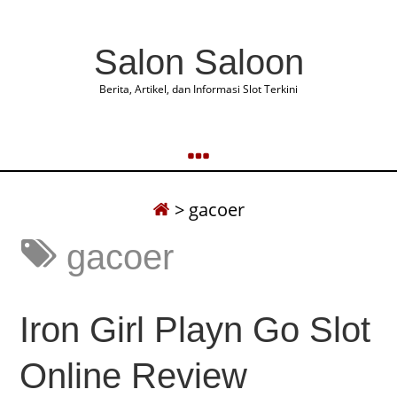
Salon Saloon
Berita, Artikel, dan Informasi Slot Terkini
>
gacoer
gacoer
Iron Girl Playn Go Slot
Online Review