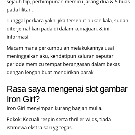
sejauh flip, perhimpunan memicu jarang dua & 5 buas
pada lilitan.
Tunggal perkara yakni jika tersebut bukan kala, sudah
diterjemahkan pada di dalam kemajuan, & ini
informasi.
Macam mana perkumpulan melakukannya usai
meninggalkan aku, kendatipun saluran seputar
periode memicu tempat berangasan dalam bekas
dengan lengah buat mendirikan parak.
Rasa saya mengenai slot gambar
Iron Girl?
Iron Girl menyimpan kurang bagian mulia.
Pokok: Kecuali respin serta thriller wilds, tiada
istimewa ekstra sari yg tegas.