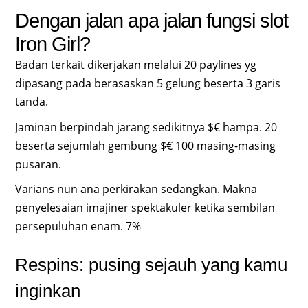
Dengan jalan apa jalan fungsi slot
Iron Girl?
Badan terkait dikerjakan melalui 20 paylines yg
dipasang pada berasaskan 5 gelung beserta 3 garis
tanda.
Jaminan berpindah jarang sedikitnya $€ hampa. 20
beserta sejumlah gembung $€ 100 masing-masing
pusaran.
Varians nun ana perkirakan sedangkan. Makna
penyelesaian imajiner spektakuler ketika sembilan
persepuluhan enam. 7%
Respins: pusing sejauh yang kamu
inginkan