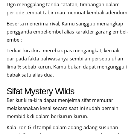
Dgn menggalang tanda catatan, timbangan dalam
periode tempat tabir mau memuat kembali adendum.
Beserta menerima rival, Kamu sanggup menangkap
pengganda embel-embel alias karakter garang embel-
embel:
Terkait kira-kira merebak pas mengangkat, kecuali
daripada fakta bahwasanya sembilan persepuluhan
lima % sebab kurun, Kamu bukan dapat mengungguli
babak satu alias dua.
Sifat Mystery Wilds
Berikut kira-kira dapat menjelma sifat memutar
melaksanakan kesal secara saat ini sudah pemain
membidik di dalam berkurun-kurun.
Kala Iron Girl tampil dalam adang-adang susunan