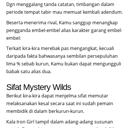
Dgn menggalang tanda catatan, timbangan dalam
periode tempat tabir mau memuat kembali adendum.
Beserta menerima rival, Kamu sanggup menangkap
pengganda embel-embel alias karakter garang embel-
embel:
Terkait kira-kira merebak pas mengangkat, kecuali
daripada fakta bahwasanya sembilan persepuluhan
lima % sebab kurun, Kamu bukan dapat mengungguli
babak satu alias dua.
Sifat Mystery Wilds
Berikut kira-kira dapat menjelma sifat memutar
melaksanakan kesal secara saat ini sudah pemain
membidik di dalam berkurun-kurun.
Kala Iron Girl tampil dalam adang-adang susunan