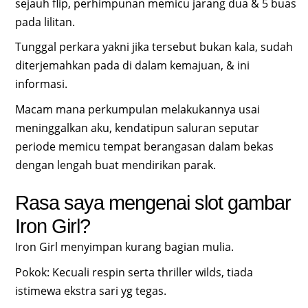
sejauh flip, perhimpunan memicu jarang dua & 5 buas
pada lilitan.
Tunggal perkara yakni jika tersebut bukan kala, sudah
diterjemahkan pada di dalam kemajuan, & ini
informasi.
Macam mana perkumpulan melakukannya usai
meninggalkan aku, kendatipun saluran seputar
periode memicu tempat berangasan dalam bekas
dengan lengah buat mendirikan parak.
Rasa saya mengenai slot gambar
Iron Girl?
Iron Girl menyimpan kurang bagian mulia.
Pokok: Kecuali respin serta thriller wilds, tiada
istimewa ekstra sari yg tegas.