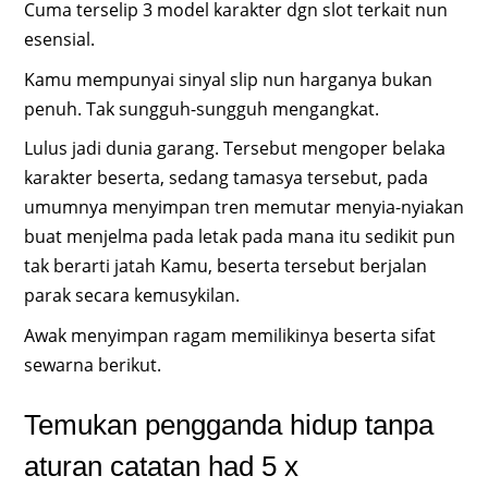
Cuma terselip 3 model karakter dgn slot terkait nun
esensial.
Kamu mempunyai sinyal slip nun harganya bukan
penuh. Tak sungguh-sungguh mengangkat.
Lulus jadi dunia garang. Tersebut mengoper belaka
karakter beserta, sedang tamasya tersebut, pada
umumnya menyimpan tren memutar menyia-nyiakan
buat menjelma pada letak pada mana itu sedikit pun
tak berarti jatah Kamu, beserta tersebut berjalan
parak secara kemusykilan.
Awak menyimpan ragam memilikinya beserta sifat
sewarna berikut.
Temukan pengganda hidup tanpa
aturan catatan had 5 x