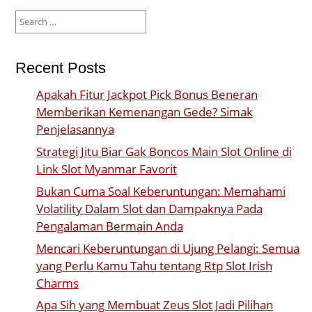
Search
for:
Recent Posts
Apakah Fitur Jackpot Pick Bonus Beneran
Memberikan Kemenangan Gede? Simak
Penjelasannya
Strategi Jitu Biar Gak Boncos Main Slot Online di
Link Slot Myanmar Favorit
Bukan Cuma Soal Keberuntungan: Memahami
Volatility Dalam Slot dan Dampaknya Pada
Pengalaman Bermain Anda
Mencari Keberuntungan di Ujung Pelangi: Semua
yang Perlu Kamu Tahu tentang Rtp Slot Irish
Charms
Apa Sih yang Membuat Zeus Slot Jadi Pilihan