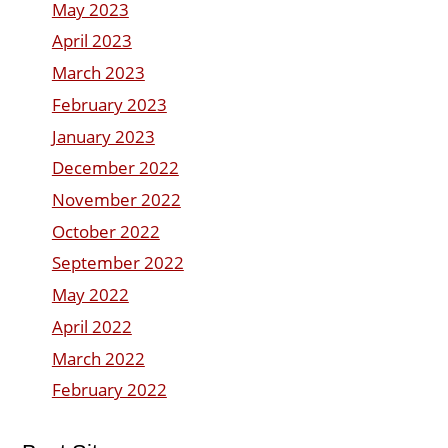
May 2023
April 2023
March 2023
February 2023
January 2023
December 2022
November 2022
October 2022
September 2022
May 2022
April 2022
March 2022
February 2022