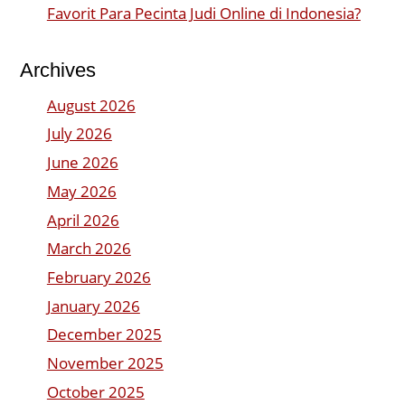
Favorit Para Pecinta Judi Online di Indonesia?
Archives
August 2026
July 2026
June 2026
May 2026
April 2026
March 2026
February 2026
January 2026
December 2025
November 2025
October 2025