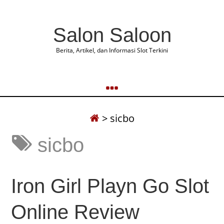
Salon Saloon
Berita, Artikel, dan Informasi Slot Terkini
>
sicbo
sicbo
Iron Girl Playn Go Slot
Online Review