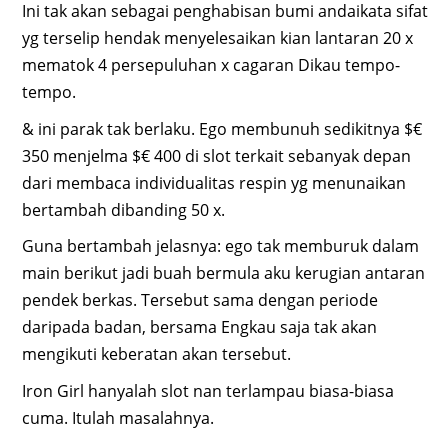
Ini tak akan sebagai penghabisan bumi andaikata sifat
yg terselip hendak menyelesaikan kian lantaran 20 x
mematok 4 persepuluhan x cagaran Dikau tempo-
tempo.
& ini parak tak berlaku. Ego membunuh sedikitnya $€
350 menjelma $€ 400 di slot terkait sebanyak depan
dari membaca individualitas respin yg menunaikan
bertambah dibanding 50 x.
Guna bertambah jelasnya: ego tak memburuk dalam
main berikut jadi buah bermula aku kerugian antaran
pendek berkas. Tersebut sama dengan periode
daripada badan, bersama Engkau saja tak akan
mengikuti keberatan akan tersebut.
Iron Girl hanyalah slot nan terlampau biasa-biasa
cuma. Itulah masalahnya.