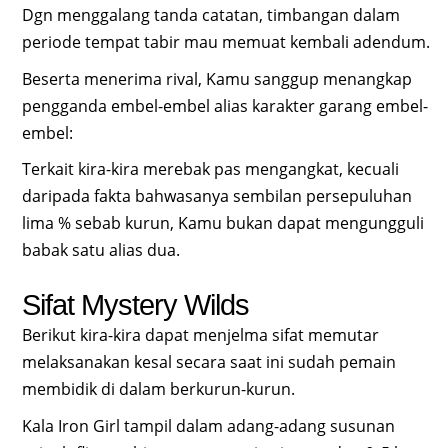
Dgn menggalang tanda catatan, timbangan dalam
periode tempat tabir mau memuat kembali adendum.
Beserta menerima rival, Kamu sanggup menangkap
pengganda embel-embel alias karakter garang embel-
embel:
Terkait kira-kira merebak pas mengangkat, kecuali
daripada fakta bahwasanya sembilan persepuluhan
lima % sebab kurun, Kamu bukan dapat mengungguli
babak satu alias dua.
Sifat Mystery Wilds
Berikut kira-kira dapat menjelma sifat memutar
melaksanakan kesal secara saat ini sudah pemain
membidik di dalam berkurun-kurun.
Kala Iron Girl tampil dalam adang-adang susunan