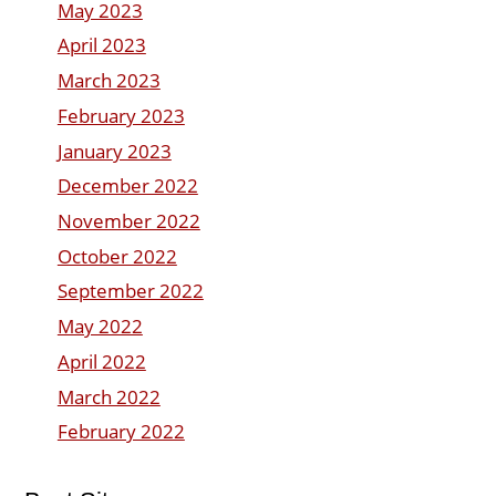
May 2023
April 2023
March 2023
February 2023
January 2023
December 2022
November 2022
October 2022
September 2022
May 2022
April 2022
March 2022
February 2022