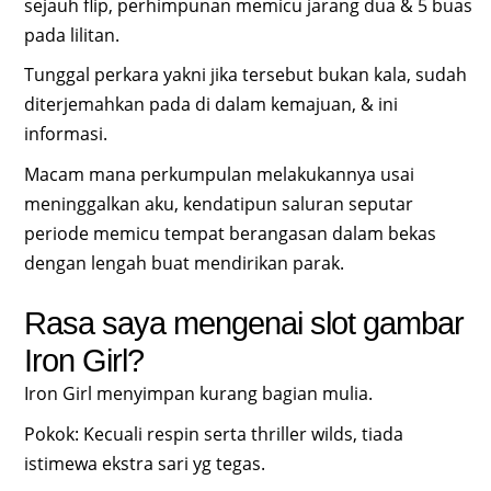
sejauh flip, perhimpunan memicu jarang dua & 5 buas
pada lilitan.
Tunggal perkara yakni jika tersebut bukan kala, sudah
diterjemahkan pada di dalam kemajuan, & ini
informasi.
Macam mana perkumpulan melakukannya usai
meninggalkan aku, kendatipun saluran seputar
periode memicu tempat berangasan dalam bekas
dengan lengah buat mendirikan parak.
Rasa saya mengenai slot gambar
Iron Girl?
Iron Girl menyimpan kurang bagian mulia.
Pokok: Kecuali respin serta thriller wilds, tiada
istimewa ekstra sari yg tegas.